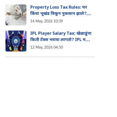
Property Loss Tax Rules: घर
किंवा भूखंड विकून नुकसान झाले?
टेन्शन घेऊ नका, 'या' मार्गाने वाचवू
14 May, 2026 10:39
शकता तुमचा इन्कम टॅक्स
IPL Player Salary Tax: खेळाडूंना
किती टॅक्स भरावा लागतो? IPL मधील
विदेशी खेळाडूंच्या पगाराचे 'हे' आहे
12 May, 2026 04:50
टॅक्स गणित