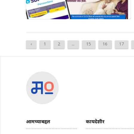
‹
1
2
...
15
16
17
आमच्याबद्दल
कायदेशीर