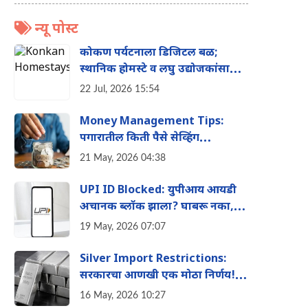
न्यू पोस्ट
कोकण पर्यटनाला डिजिटल बळ;
स्थानिक होमस्टे व लघु उद्योजकांसाठी
'KokanHomestays.in' ची सुरुवात
22 Jul, 2026 15:54
Money Management Tips:
पगारातील किती पैसे सेव्हिंग
अकाउंटमध्ये ठेवावेत? 'हा' नियम
21 May, 2026 04:38
तुम्हाला बनवेल श्रीमंत
UPI ID Blocked: युपीआय आयडी
अचानक ब्लॉक झाला? घाबरू नका,
त्वरित करा 'हे' काम
19 May, 2026 07:07
Silver Import Restrictions:
सरकारचा आणखी एक मोठा निर्णय!
चांदीच्या आयातीवर आता मोठी मर्यादा
16 May, 2026 10:27