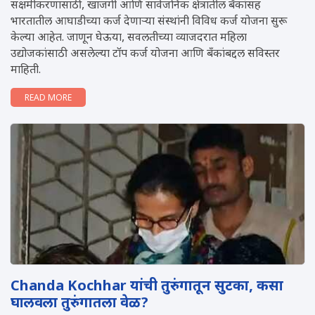
सक्षमीकरणासाठी, खाजगी आणि सार्वजनिक क्षेत्रातील बँकांसह
भारतातील आघाडीच्या कर्ज देणाऱ्या संस्थांनी विविध कर्ज योजना सुरू
केल्या आहेत. जाणून घेऊया, सवलतीच्या व्याजदरात महिला
उद्योजकांसाठी असलेल्या टॉप कर्ज योजना आणि बँकांबद्दल सविस्तर
माहिती.
READ MORE
Chanda Kochhar यांची तुरुंगातून सुटका, कसा
घालवला तुरुंगातला वेळ?