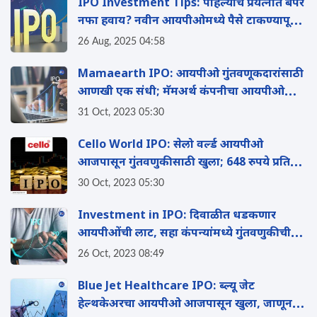
IPO Investment Tips: पहिल्याच प्रयत्नात बंपर
नफा हवाय? नवीन आयपीओमध्ये पैसे टाकण्यापूर्वी
'या' 8 गोष्टी नक्की तपासा
26 Aug, 2025 04:58
Mamaearth IPO: आयपीओ गुंतवणूकदारांसाठी
आणखी एक संधी; मॅमअर्थ कंपनीचा आयपीओ
आजपासून खुला
31 Oct, 2023 05:30
Cello World IPO: सेलो वर्ल्ड आयपीओ
आजपासून गुंतवणुकीसाठी खुला; 648 रुपये प्रति
शेअरची किंमत
30 Oct, 2023 05:30
Investment in IPO: दिवाळीत धडकणार
आयपीओंची लाट, सहा कंपन्यांमध्ये गुंतवणुकीची
संधी
26 Oct, 2023 08:49
Blue Jet Healthcare IPO: ब्ल्यू जेट
हेल्थकेअरचा आयपीओ आजपासून खुला, जाणून