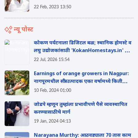
उदयनराजे भोसले! जाणून घ्या त्यांची एकूण संपत्ती!
22 Feb, 2023 13:50
न्यू पोस्ट
कोकण पर्यटनाला डिजिटल बळ; स्थानिक होमस्टे व
लघु उद्योजकांसाठी 'KokanHomestays.in' ची
सुरुवात
22 Jul, 2026 15:54
Earnings of orange growers in Nagpur:
नागपूरमधील संत्री उत्पादक एका वर्षामध्ये किती
कमाई करतात?
10 Feb, 2024 01:00
जोडपे म्हणून तुम्हांला प्रभावीपणे पैसे व्यवस्थाप‍ित
करण्यासाठीचे मार्ग
19 Jan, 2024 04:13
Narayana Murthy: आठवड्याला 70 तास काम