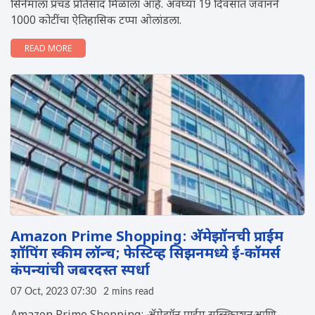
सिनेमाला प्रचंड प्रतिसाद मिळाला आहे. अवघ्या 19 दिवसांत जवानने
1000 कोटींचा ऐतिहासिक टप्पा ओलांडला.
READ MORE
Amazon Prime Shopping: अ‍ॅमेझॉनची प्राईम
शॉपिंग स्कीम लॉन्च; फेस्टिव्ह सिझनमध्ये ई-कॉमर्स
कंपन्यांची जबरदस्त स्पर्धा
07 Oct, 2023 07:30
2 mins read