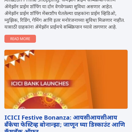
Amazon Prime Shopping: अ‍ॅमेझॉन प्राईम सब्स्क्रिप्शनआणि
अ‍ॅमेझॉन प्राईम शॉपिंग या दोन वेगवेगळ्या सुविधा असणार आहेत.
अ‍ॅमेझॉन प्राईम शॉपिंग मेंबरशीप घेतलेल्या ग्राहकांना प्राईम व्हिडिओ,
म्युझिक, रिडिंग, गेमिंग आणि इतर मनोरंजनाच्या सुविधा मिळणार नाहीत.
यासाठी ग्राहकांना अ‍ॅमेझॉन प्राईमचे सब्स्क्रिप्शन घ्यावे लागणार आहे.
READ MORE
ICICI Festive Bonanza: आयसीआयसीआय
बँकेचा फेस्टिव्ह बोनान्झा; जाणून घ्या डिस्काउंट आणि