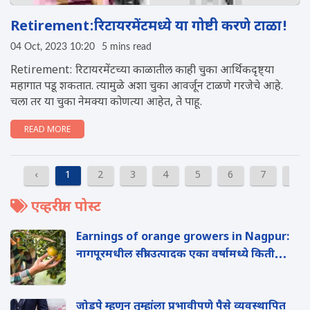
Retirement:रिटायरमेंटमध्ये या गोष्टी करणे टाळा!
04 Oct, 2023 10:20
5 mins read
Retirement: रिटायरमेंटच्या काळातील काही चुका आर्थिकदृष्ट्या
महागात पडू शकतात. त्यामुळे अशा चुका आवर्जून टाळणे गरजेचे आहे.
चला तर या चुका नेमक्या कोणत्या आहेत, ते पाहू.
READ MORE
‹
1
2
3
4
5
6
7
8
एव्हरग्रीन पोस्ट
Earnings of orange growers in Nagpur:
नागपूरमधील संत्री उत्पादक एका वर्षामध्ये किती
कमाई करतात?
जोडपे म्हणून तुम्हांला प्रभावीपणे पैसे व्यवस्थाप‍ित