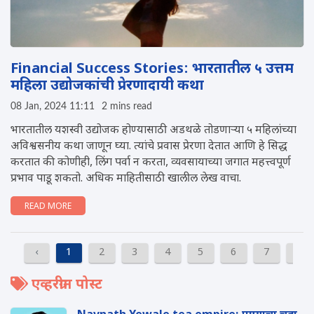
Financial Success Stories: भारतातील ५ उत्तम
महिला उद्योजकांची प्रेरणादायी कथा
08 Jan, 2024 11:11
2 mins read
भारतातील यशस्वी उद्योजक होण्यासाठी अडथळे तोडणाऱ्या ५ महिलांच्या
अविश्वसनीय कथा जाणून घ्या. त्यांचे प्रवास प्रेरणा देतात आण‍ि हे सिद्ध
करतात की कोणीही, लिंग पर्वा न करता, व्यवसायाच्या जगात महत्त्वपूर्ण
प्रभाव पाडू शकतो. अध‍िक माहितीसाठी खालील लेख वाचा.
READ MORE
‹
1
2
3
4
5
6
7
8
एव्हरग्रीन पोस्ट