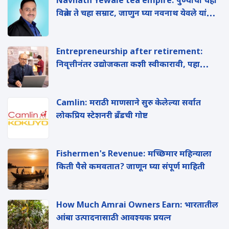
Navnath Yewale tea empire: पुण्याचा चहा
विक्रेता ते चहा सम्राट, जाणुन घ्या नवनाथ येवले यांची
यशोगाथा
Entrepreneurship after retirement:
निवृत्तीनंतर उद्योजकता कशी स्वीकारावी, पहा
संक्ष‍िप्त माहिती
Camlin: मराठी माणसाने सुरु केलेल्या सर्वात
लोकप्रिय स्टेशनरी ब्रँडची गोष्ट
Fishermen's Revenue: मच्छिमार महिन्याला
किती पैसे कमवतात? जाणून घ्या संपूर्ण माहिती
How Much Amrai Owners Earn: भारतातील
आंबा उत्पादनासाठी आवश्यक प्रयत्न