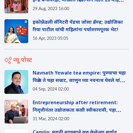
हँन्ड बॅग्जवरही, माऊली क्रिएशन्सने दिला 20 महिलांना
रोजगार
29 Aug, 2023 16:00
इकोफ्रेंडली सॅनिटरी पॅडचा जोसा ब्रॅण्ड; उद्योजिका
रिया पाटील यांची महिलांना पर्यावरणपूरक भेट!
16 Apr, 2023 05:05
न्यू पोस्ट
Navnath Yewale tea empire: पुण्याचा चहा
विक्रेता ते चहा सम्राट, जाणुन घ्या नवनाथ येवले यांची
यशोगाथा
04 Sep, 2024 02:00
Entrepreneurship after retirement:
निवृत्तीनंतर उद्योजकता कशी स्वीकारावी, पहा
संक्ष‍िप्त माहिती
31 Mar, 2024 02:00
Camlin: मराठी माणसाने सुरु केलेल्या सर्वात