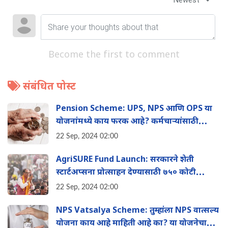
Become the first to comment
संबंधित पोस्ट
Pension Scheme: UPS, NPS आणि OPS या
योजनांमध्ये काय फरक आहे? कर्मचाऱ्यांसाठी
कोणती योजना चांगली? वाचा
22 Sep, 2024 02:00
AgriSURE Fund Launch: सरकारने शेती
स्टार्टअप्सना प्रोत्साहन देण्यासाठी ७५० कोटी
रुपयांचा ॲग्रीश्योर न‍िधी जाहीर केला
22 Sep, 2024 02:00
NPS Vatsalya Scheme: तुम्हांला NPS वात्सल्य
योजना काय आहे माहिती आहे का? या योजनेचा