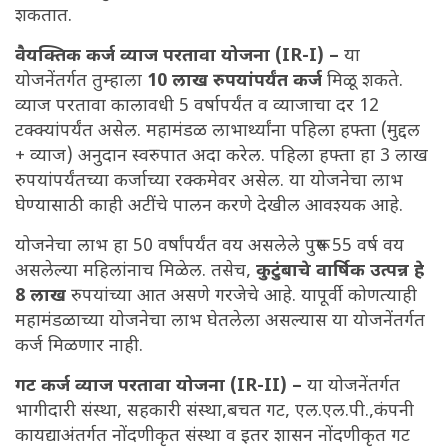
शकतात.
वैयक्तिक कर्ज व्याज परतावा योजना (IR-I) –
या
योजनेंतर्गत तुम्हाला
10 लाख रुपयांपर्यंत कर्ज
मिळू शकते.
व्याज परतावा कालावधी 5 वर्षापर्यंत व व्याजाचा दर 12
टक्क्यांपर्यंत असेल. महामंडळ लाभार्थ्यांना पहिला हफ्ता (मुद्दल
+ व्याज) अनुदान स्वरुपात अदा करेल. पहिला हफ्ता हा 3 लाख
रुपयांपर्यंतच्या कर्जाच्या रक्कमेवर असेल. या योजनेचा लाभ
घेण्यासाठी काही अटींचे पालन करणे देखील आवश्यक आहे.
योजनेचा लाभ हा 50 वर्षांपर्यंत वय असलेले पुरूष 55 वर्ष वय
असलेल्या महिलांनाच मिळेल. तसेच,
कुटुंबाचे वार्षिक उत्पन्न हे
8 लाख
रुपयांच्या आत असणे गरजेचे आहे. यापूर्वी कोणत्याही
महामंडळाच्या योजनेचा लाभ घेतलेला असल्यास या योजनेंतर्गत
कर्ज मिळणार नाही.
गट कर्ज व्याज परतावा योजना (IR-II) –
या योजनेंतर्गत
भागीदारी संस्था, सहकारी संस्था,बचत गट, एल.एल.पी.,कंपनी
कायद्याअंतर्गत नोंदणीकृत संस्था व इतर शासन नोंदणीकृत गट