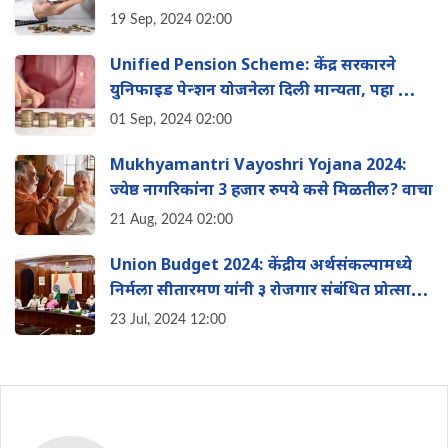
कसा होईल लहान मुलांना फायदा?
19 Sep, 2024 02:00
Unified Pension Scheme: केंद्र सरकारने
युन‍िफाइड पेन्शन योजनेला द‍िली मान्यता, पहा काय
आहे संपूर्ण माहिती
01 Sep, 2024 02:00
Mukhyamantri Vayoshri Yojana 2024:
ज्येष्ठ नागरिकांना 3 हजार रुपये कसे मिळतील? वाचा
21 Aug, 2024 02:00
Union Budget 2024: केंद्रीय अर्थसंकल्पामध्ये
न‍िर्मला स‍ीतारमण यांनी ३ रोजगार संबंध‍ित प्रोत्साहन
योजना जाहीर केल्या
23 Jul, 2024 12:00