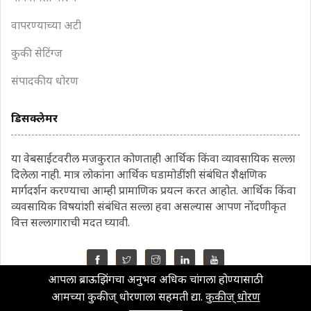
वापरण्याच्या अटी
कुकी सेटिंग्ज
संपादकीय धोरण
डिसक्लेमर
या वेबसाईटवरील मजकुरात कोणताही आर्थिक किंवा व्यावसायिक सल्ला
दिलेला नाही. मात्र लोकांना आर्थिक घडामोडींशी संबंधित शैक्षणिक
मार्गदर्शन करण्याचा आम्ही प्रामाणिक प्रयत्न करत आहोत. आर्थिक किंवा
व्यवसायिक विषयांशी संबंधित सल्ला हवा असल्यास आपण नोंदणीकृत
वित्त सल्लागाराची मदत घ्यावी.
आपला ब्राऊझिंगचा अनुभव अधिक चांगला होण्यासाठी
©2022 MahaMoney
आमच्या कुकीज् धोरणाला सहमती द्या.
कुकीज् धोरण