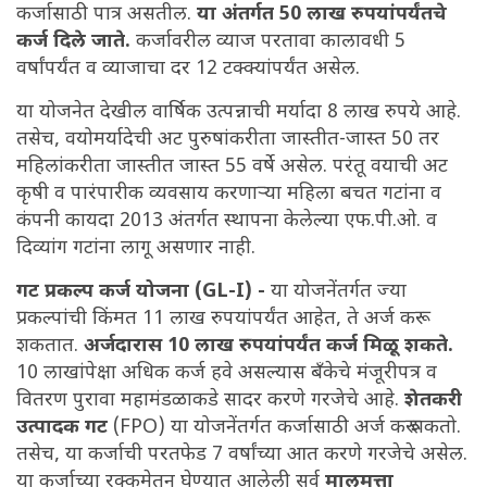
कर्जासाठी पात्र असतील.
या अंतर्गत 50 लाख रुपयांपर्यंतचे
कर्ज दिले जाते.
कर्जावरील व्याज परतावा कालावधी 5
वर्षांपर्यंत व व्याजाचा दर 12 टक्क्यांपर्यंत असेल.
या योजनेत देखील वार्षिक उत्पन्नाची मर्यादा 8 लाख रुपये आहे.
तसेच, वयोमर्यादेची अट पुरुषांकरीता जास्तीत-जास्त 50 तर
महिलांकरीता जास्तीत जास्त 55 वर्षे असेल. परंतू वयाची अट
कृषी व पारंपारीक व्यवसाय करणाऱ्या महिला बचत गटांना व
कंपनी कायदा 2013 अंतर्गत स्थापना केलेल्या एफ.पी.ओ. व
दिव्यांग गटांना लागू असणार नाही.
गट प्रकल्प कर्ज योजना (GL-I) -
या योजनेंतर्गत ज्या
प्रकल्पांची किंमत 11 लाख रुपयांपर्यंत आहेत, ते अर्ज करू
शकतात.
अर्जदारास 10 लाख रुपयांपर्यंत कर्ज मिळू शकते.
10 लाखांपेक्षा अधिक कर्ज हवे असल्यास बँकेचे मंजूरीपत्र व
वितरण पुरावा महामंडळाकडे सादर करणे गरजेचे आहे.
शेतकरी
उत्पादक गट
(FPO) या योजनेंतर्गत कर्जासाठी अर्ज करू शकतो.
तसेच, या कर्जाची परतफेड 7 वर्षांच्या आत करणे गरजेचे असेल.
या कर्जाच्या रक्कमेतून घेण्यात आलेली सर्व
मालमत्ता