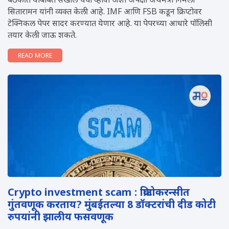
बैठकीत याबाबत सखोल चर्चा व्हावी अशी अपेक्षा अर्थमंत्री निर्मला
सितारामन यांनी व्यक्त केली आहे. IMF आणि FSB कडून क्रिप्टोवर
टेक्निकल पेपर सादर करण्यात येणार आहे. या पेपरच्या आधारे पॉलिसी
तयार केली जाऊ शकते.
READ MORE
Crypto investment scam : क्रिप्टोकरन्सीत
गुंतवणूक करताय? मुंबईतल्या 8 डॉक्टरांची दीड कोटी
रुपयांनी झालीय फसवणूक