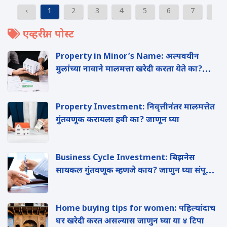
‹
1
2
3
4
5
6
7
8
एव्हरग्रीन पोस्ट
Property in Minor’s Name: अल्पवयीन
मुलांच्या नावाने मालमत्ता खरेदी करता येते का?
वाचा
Property Investment: निवृत्तीनंतर मालमत्तेत
गुंतवणूक करायला हवी का? जाणून घ्या
Business Cycle Investment: ब‍िझनेस
सायकल गुंतवणूक म्हणजे काय? जाणुन घ्या संपूर्ण
माहिती
Home buying tips for women: पहिल्यांदाच
घर खरेदी करत असल्यास जाणुन घ्या या ४ ट‍िपा