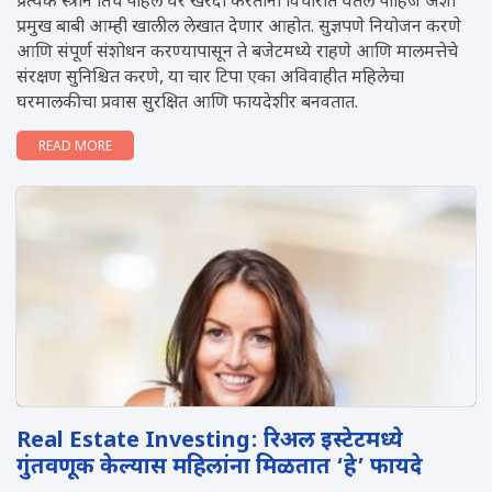
प्रत्येक स्त्रीने तिचे पहिले घर खरेदी करताना विचारात घेतले पाहिजे अशा
प्रमुख बाबी आम्ही खालील लेखात देणार आहोत. सुज्ञपणे नियोजन करणे
आणि संपूर्ण संशोधन करण्यापासून ते बजेटमध्ये राहणे आणि मालमत्तेचे
संरक्षण सुनिश्चित करणे, या चार टिपा एका अव‍िवाहीत महिलेचा
घरमालकीचा प्रवास सुरक्षित आणि फायदेशीर बनवतात.
READ MORE
Real Estate Investing: रिअल इस्टेटमध्ये
गुंतवणूक केल्यास महिलांना मिळतात ‘हे’ फायदे