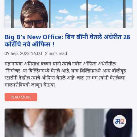
Big B's New Office: बिग बींनी घेतले अंधेरीत 28
कोटींचे नवे ऑफिस !
09 Sep, 2023 16:00
2 mins read
महानायक अमिताभ बच्चन यांनी त्यांचे नवीन ऑफिस अंधेरीतील
'सिग्नेचर' या बिल्डिंगमध्ये घेतले आहे. याच बिल्डिंगमध्ये अन्य बाॅलीवूड
स्टार्सनी देखील त्यांचे ऑफिस घेतले आहे. चला तर मग त्यांनी घेतलेल्या
मालमत्तेविषयी जाणून घेऊया.
READ MORE