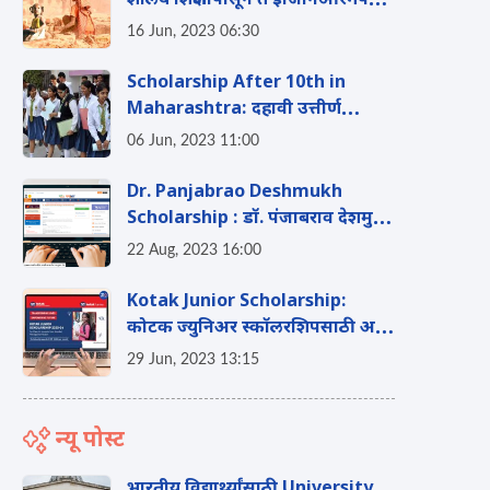
शालेय शिक्षणापासून ते इंजिनिअरिंगपर्यंत
बांधकाम कामगारांच्या मुलांसाठी
16 Jun, 2023 06:30
योजना
Scholarship After 10th in
Maharashtra: दहावी उत्तीर्ण
विद्यार्थ्यांसाठी महाराष्ट्र सरकारच्या
06 Jun, 2023 11:00
स्कॉलरशिप योजना
Dr. Panjabrao Deshmukh
Scholarship : डॉ. पंजाबराव देशमुख
वसतिगृह निर्वाह भत्ता योजना काय
22 Aug, 2023 16:00
आहे?
Kotak Junior Scholarship:
कोटक ज्युनिअर स्कॉलरशिपसाठी अर्ज
करा, उद्या आहे शेवटची तारीख…
29 Jun, 2023 13:15
न्यू पोस्ट
भारतीय विद्यार्थ्यांसाठी University