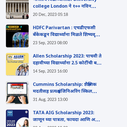
college London ने १०० नविन
शिष्यवृत्तीचे अनावरण केले, पहा संपुर्ण
20 Dec, 2023 05:18
माहिती.
HDFC Parivartan : एचडीएफसी
बँकेकडून विद्यार्थ्यांना मिळते शिष्यवृत्ती,
जाणनू घ्या परिवर्तन योजनेबद्दल
23 Sep, 2023 08:00
Allen Scholarship 2023: पाचवी ते
दहावीच्या विद्यार्थ्यांना 2.5 कोटींची बक्षिसे
जिंकण्याची संधी
14 Sep, 2023 16:00
Cummins Scholarship: शैक्षणिक
मदतीसह प्रत्यक्ष इंजिनिअरिंग स्किल
शिकवणारी अनोखी स्कॉलरशिप
31 Aug, 2023 13:00
TATA AIG Scholarship 2023:
जाणून घ्या पात्रता, फायदा आणि अर्ज
करण्याची अंतिम तारीख