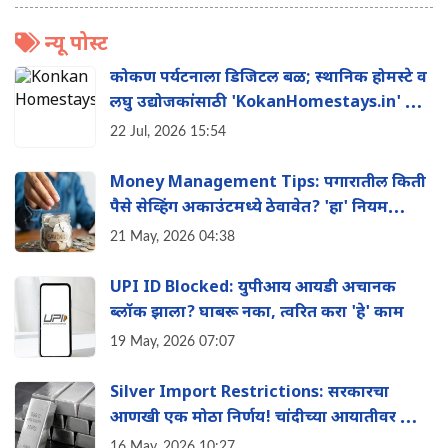
न्यू पोस्ट
कोकण पर्यटनाला डिजिटल बळ; स्थानिक होमस्टे व
लघु उद्योजकांसाठी 'KokanHomestays.in' ची
सुरुवात
22 Jul, 2026 15:54
Money Management Tips: पगारातील किती
पैसे सेव्हिंग अकाउंटमध्ये ठेवावेत? 'हा' नियम
तुम्हाला बनवेल श्रीमंत
21 May, 2026 04:38
UPI ID Blocked: युपीआय आयडी अचानक
ब्लॉक झाला? घाबरू नका, त्वरित करा 'हे' काम
19 May, 2026 07:07
Silver Import Restrictions: सरकारचा
आणखी एक मोठा निर्णय! चांदीच्या आयातीवर आता
मोठी मर्यादा
16 May, 2026 10:27