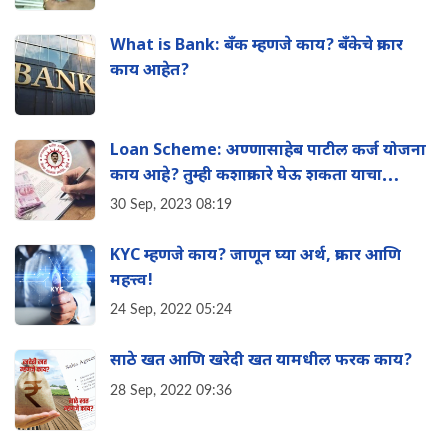
What is Bank: बँक म्हणजे काय? बँकेचे प्रकार
काय आहेत?
Loan Scheme: अण्णासाहेब पाटील कर्ज योजना
काय आहे? तुम्ही कशाप्रकारे घेऊ शकता याचा
फायदा? संपूर्ण माहिती एका क्लिकवर
30 Sep, 2023 08:19
KYC म्हणजे काय? जाणून घ्या अर्थ, प्रकार आणि
महत्त्व!
24 Sep, 2022 05:24
साठे खत आणि खरेदी खत यामधील फरक काय?
28 Sep, 2022 09:36