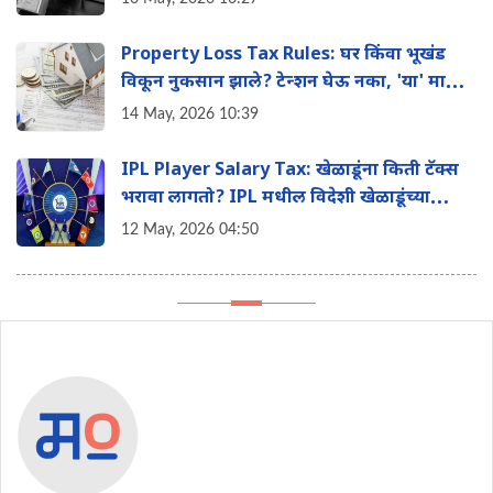
Property Loss Tax Rules: घर किंवा भूखंड
विकून नुकसान झाले? टेन्शन घेऊ नका, 'या' मार्गाने
वाचवू शकता तुमचा इन्कम टॅक्स
14 May, 2026 10:39
IPL Player Salary Tax: खेळाडूंना किती टॅक्स
भरावा लागतो? IPL मधील विदेशी खेळाडूंच्या
पगाराचे 'हे' आहे टॅक्स गणित
12 May, 2026 04:50