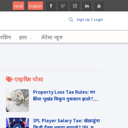
Hindi
English
Sign Up
|
Login
लरशिप
इतर
लेटेस्ट न्यूज
एव्हरग्रीन पोस्ट
Property Loss Tax Rules: घर
किंवा भूखंड विकून नुकसान झाले?
टेन्शन घेऊ नका, 'या' मार्गाने वाचवू
शकता तुमचा इन्कम टॅक्स
IPL Player Salary Tax: खेळाडूंना