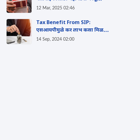
आणताय? 'या' नियमांकडे दुर्लक्ष
12 Mar, 2025 02:46
केल्यास बसू शकतो टॅक्सचा फटका
Tax Benefit From SIP:
एसआयपीमुळे कर लाभ कसा मिळतो?
जाणुन घ्या काय आहेत त्याचे फायदे?
14 Sep, 2024 02:00