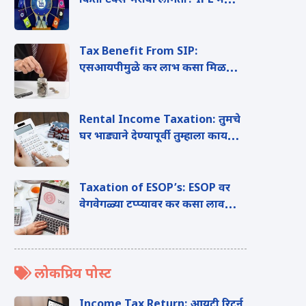
किती टॅक्स भरावा लागतो? IPL मधील
विदेशी खेळाडूंच्या पगाराचे 'हे' आहे
टॅक्स गणित
Tax Benefit From SIP:
एसआयपीमुळे कर लाभ कसा मिळतो?
जाणुन घ्या काय आहेत त्याचे फायदे?
Rental Income Taxation: तुमचे
घर भाड्याने देण्यापूर्वी तुम्हाला काय
माहिती असणे आवश्यक आहे?
Taxation of ESOP’s: ESOP वर
वेगवेगळ्या टप्प्यावर कर कसा लावला
जातो? जाणुन घ्या संपूर्ण माहिती
लोकप्रिय पोस्ट
Income Tax Return: आयटी रिटर्न