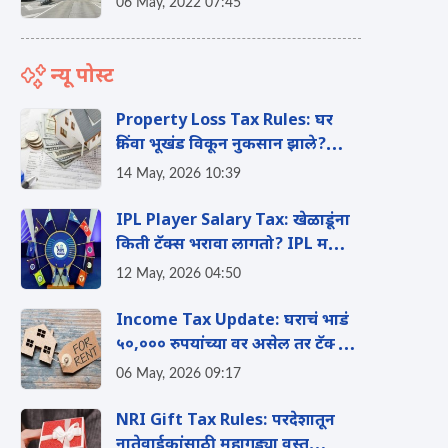
06 May, 2022 07:45
न्यू पोस्ट
Property Loss Tax Rules: घर
किंवा भूखंड विकून नुकसान झाले?
टेन्शन घेऊ नका, 'या' मार्गाने वाचवू
14 May, 2026 10:39
शकता तुमचा इन्कम टॅक्स
IPL Player Salary Tax: खेळाडूंना
किती टॅक्स भरावा लागतो? IPL मधील
विदेशी खेळाडूंच्या पगाराचे 'हे' आहे
12 May, 2026 04:50
टॅक्स गणित
Income Tax Update: घराचं भाडं
५०,००० रुपयांच्या वर असेल तर टॅक्सचे
नियम काय? जाणून घ्या
06 May, 2026 09:17
NRI Gift Tax Rules: परदेशातून
नातेवाईकांसाठी महागड्या वस्तू