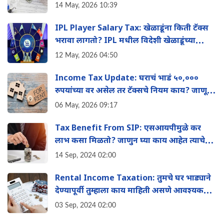
वाचवू शकता तुमचा इन्कम टॅक्स
14 May, 2026 10:39
IPL Player Salary Tax: खेळाडूंना किती टॅक्स
भरावा लागतो? IPL मधील विदेशी खेळाडूंच्या
पगाराचे 'हे' आहे टॅक्स गणित
12 May, 2026 04:50
Income Tax Update: घराचं भाडं ५०,०००
रुपयांच्या वर असेल तर टॅक्सचे नियम काय? जाणून
घ्या
06 May, 2026 09:17
Tax Benefit From SIP: एसआयपीमुळे कर
लाभ कसा मिळतो? जाणुन घ्या काय आहेत त्याचे
फायदे?
14 Sep, 2024 02:00
Rental Income Taxation: तुमचे घर भाड्याने
देण्यापूर्वी तुम्हाला काय माहिती असणे आवश्यक
आहे?
03 Sep, 2024 02:00