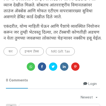
व्याज देखील मिळते. सोबतच आंतरराष्ट्रीय विमानतळांवर
लाउंज ॲक्सेस आणि मोफत एटीएम वापरासारख्या सुविधा
असणारे डेबिट कार्ड देखील दिले जाते.
एकंदरीत, योग्य माहिती घेऊन आणि पैशांचे व्यवस्थित नियोजन
करून जर तुम्ही भेटवस्तू दिल्या, तर टॅक्सची कोणतीही अडचण
न येता तुमच्या जवळच्या लोकांच्या चेहऱ्यावर नक्कीच हसू येईल.
कर
इन्कम टॅक्स
NRI Gift Tax
0 Comments
Login
Newest