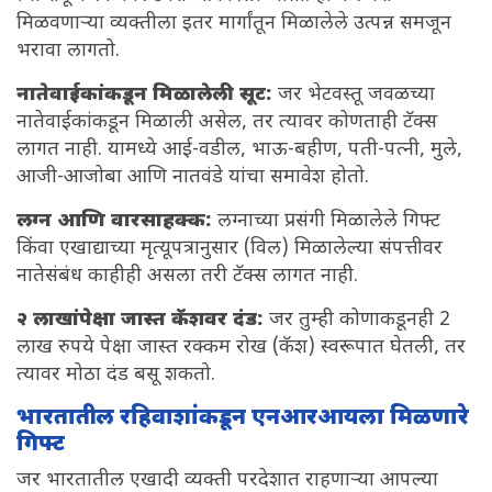
मिळवणाऱ्या व्यक्तीला इतर मार्गांतून मिळालेले उत्पन्न समजून
भरावा लागतो.
नातेवाईकांकडून मिळालेली सूट:
जर भेटवस्तू जवळच्या
नातेवाईकांकडून मिळाली असेल, तर त्यावर कोणताही टॅक्स
लागत नाही. यामध्ये आई-वडील, भाऊ-बहीण, पती-पत्नी, मुले,
आजी-आजोबा आणि नातवंडे यांचा समावेश होतो.
लग्न आणि वारसाहक्क:
लग्नाच्या प्रसंगी मिळालेले गिफ्ट
किंवा एखाद्याच्या मृत्यूपत्रानुसार (विल) मिळालेल्या संपत्तीवर
नातेसंबंध काहीही असला तरी टॅक्स लागत नाही.
२ लाखांपेक्षा जास्त कॅशवर दंड:
जर तुम्ही कोणाकडूनही 2
लाख रुपये पेक्षा जास्त रक्कम रोख (कॅश) स्वरूपात घेतली, तर
त्यावर मोठा दंड बसू शकतो.
भारतातील रहिवाशांकडून एनआरआयला मिळणारे
गिफ्ट
जर भारतातील एखादी व्यक्ती परदेशात राहणाऱ्या आपल्या