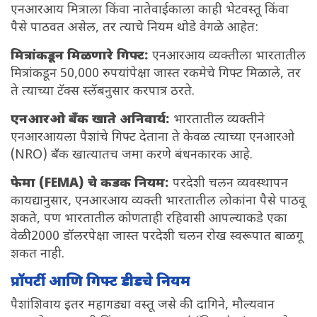
एनआरआय मित्राला किंवा नातेवाईकाला काही भेटवस्तू किंवा
पैसे पाठवत असेल, तर त्याचे नियम थोडे वेगळे आहेत:
मित्रांकडून मिळणारे गिफ्ट:
एनआरआय व्यक्तीला भारतातील
मित्रांकडून 50,000 रुपयांपेक्षा जास्त रकमेचे गिफ्ट मिळाले, तर
ते त्याच्या टॅक्स स्लॅबनुसार करपात्र ठरते.
एनआरओ बँक खाते अनिवार्य:
भारतातील व्यक्तीने
एनआरआयला पैशांचे गिफ्ट देताना ते केवळ त्याच्या एनआरओ
(NRO) बँक खात्यातच जमा करणे बंधनकारक आहे.
फेमा (FEMA) चे कडक नियम:
परदेशी चलन व्यवस्थापन
कायद्यानुसार, एनआरआय व्यक्ती भारतातील लोकांना पैसे पाठवू
शकते, पण भारतातील कोणताही रहिवासी आपल्याकडे एका
वेळी 2000 डॉलरपेक्षा जास्त परदेशी चलन रोख स्वरूपात बाळगू
शकत नाही.
प्रॉपर्टी आणि गिफ्ट डीडचे नियम
पैशांशिवाय इतर महागड्या वस्तू जसे की दागिने, मौल्यवान