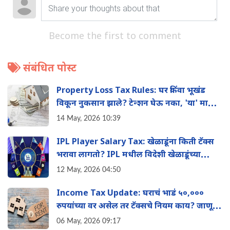
Become the first to comment
संबंधित पोस्ट
Property Loss Tax Rules: घर किंवा भूखंड
विकून नुकसान झाले? टेन्शन घेऊ नका, 'या' मार्गाने
वाचवू शकता तुमचा इन्कम टॅक्स
14 May, 2026 10:39
IPL Player Salary Tax: खेळाडूंना किती टॅक्स
भरावा लागतो? IPL मधील विदेशी खेळाडूंच्या
पगाराचे 'हे' आहे टॅक्स गणित
12 May, 2026 04:50
Income Tax Update: घराचं भाडं ५०,०००
रुपयांच्या वर असेल तर टॅक्सचे नियम काय? जाणून
घ्या
06 May, 2026 09:17