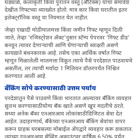
घड्याळे, कलाकृती किंवा पुरातन वस्तू (अँटिक्स) यांचा समावेश
देखील गिफ्टच्या व्याख्येत होतो. मात्र कार किंवा घरातील इतर
इलेक्ट्रॉनिक वस्तू या नियमात येत नाहीत.
जेव्हा एखादी मोठी मालमत्ता किंवा जमीन गिफ्ट म्हणून दिली
जाते, तेव्हा 'रजिस्ट्रेशन ॲक्ट'नुसार स्टॅम्प पेपरवर 'गिफ्ट डीड'
बनवून त्यावर देणाऱ्याची आणि घेणाऱ्याची स्वाक्षरी असणे
कायद्याने बंधनकारक आहे. तसेच एका आर्थिक वर्षात गिफ्ट
म्हणून मिळालेली मालमत्ता विकून त्याचे पैसे परदेशात पाठवायचे
असतील, तर त्याची मर्यादा 1 मिलियन डॉलरपर्यंत निश्चित
करण्यात आली आहे.
बँकिंग सोपे करण्यासाठी उत्तम पर्याय
परदेशातून पैसे पाठवणे किंवा भारतात आल्यावर बँकिंग व्यवहार
सुलभ करण्यासाठी योग्य बँक खाते असणे खूप मदतीचे ठरते.
सध्या अनेक बँका एनआरआय लोकांसाठी डिजिटल सेवा देत
आहेत. उदाहरणार्थ, बँकेच्या एनआरआय बँकिंग सेवांचा वापर
करून ग्राहक घरबसल्या मोबाईल ॲपद्वारे व्यवहार करू शकतात.
त्यांच्या एनआरआय सेव्हिंग अकाउंटवर वार्षिक 6.50% पर्यंत