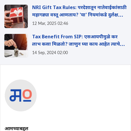
NRI Gift Tax Rules: परदेशातून नातेवाईकांसाठी
महागड्या वस्तू आणताय? 'या' नियमांकडे दुर्लक्ष
केल्यास बसू शकतो टॅक्सचा फटका
12 Mar, 2025 02:46
Tax Benefit From SIP: एसआयपीमुळे कर
लाभ कसा मिळतो? जाणुन घ्या काय आहेत त्याचे
फायदे?
14 Sep, 2024 02:00
आमच्याबद्दल