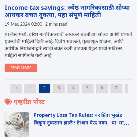
Income tax savings: ज्येष्ठ नागरिकांसाठी सोप्या
आयकर बचत युक्त्या, पहा संपूर्ण माहिती
19 Mar, 2024 02:00
2 mins read
या लेखामध्ये, वरिष्ठ नागरिकांसाठी आयकर बचतीच्या सोप्या आणि प्रभावी
युक्त्यांची माहिती दिली आहे. विशेष सवलती, गुंतवणूक योजना, आणि
आर्थिक नियोजनाद्वारे त्यांची बचत कशी वाढवता येईल याची सविस्तर
माहिती सांगितली गेली आहे.
READ MORE
‹
1
2
3
4
5
6
7
8
एव्हरग्रीन पोस्ट
Property Loss Tax Rules: घर किंवा भूखंड
विकून नुकसान झाले? टेन्शन घेऊ नका, 'या' मार्गाने
वाचवू शकता तुमचा इन्कम टॅक्स