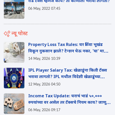
रोड टॅक्स म्हणजे काय? तो कोणाला भरावा लागतो?
06 May, 2022 07:45
न्यू पोस्ट
Property Loss Tax Rules: घर किंवा भूखंड
विकून नुकसान झाले? टेन्शन घेऊ नका, 'या' मार्गाने
वाचवू शकता तुमचा इन्कम टॅक्स
14 May, 2026 10:39
IPL Player Salary Tax: खेळाडूंना किती टॅक्स
भरावा लागतो? IPL मधील विदेशी खेळाडूंच्या
पगाराचे 'हे' आहे टॅक्स गणित
12 May, 2026 04:50
Income Tax Update: घराचं भाडं ५०,०००
रुपयांच्या वर असेल तर टॅक्सचे नियम काय? जाणून
घ्या
06 May, 2026 09:17