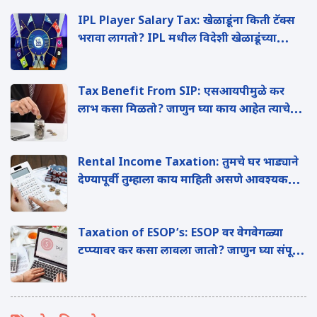
IPL Player Salary Tax: खेळाडूंना किती टॅक्स
भरावा लागतो? IPL मधील विदेशी खेळाडूंच्या
पगाराचे 'हे' आहे टॅक्स गणित
Tax Benefit From SIP: एसआयपीमुळे कर
लाभ कसा मिळतो? जाणुन घ्या काय आहेत त्याचे
फायदे?
Rental Income Taxation: तुमचे घर भाड्याने
देण्यापूर्वी तुम्हाला काय माहिती असणे आवश्यक
आहे?
Taxation of ESOP’s: ESOP वर वेगवेगळ्या
टप्प्यावर कर कसा लावला जातो? जाणुन घ्या संपूर्ण
माहिती