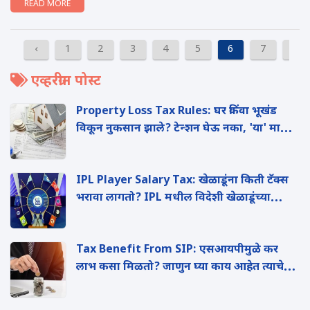
READ MORE
‹
1
2
3
4
5
6
7
8
एव्हरग्रीन पोस्ट
Property Loss Tax Rules: घर किंवा भूखंड
विकून नुकसान झाले? टेन्शन घेऊ नका, 'या' मार्गाने
वाचवू शकता तुमचा इन्कम टॅक्स
IPL Player Salary Tax: खेळाडूंना किती टॅक्स
भरावा लागतो? IPL मधील विदेशी खेळाडूंच्या
पगाराचे 'हे' आहे टॅक्स गणित
Tax Benefit From SIP: एसआयपीमुळे कर
लाभ कसा मिळतो? जाणुन घ्या काय आहेत त्याचे
फायदे?