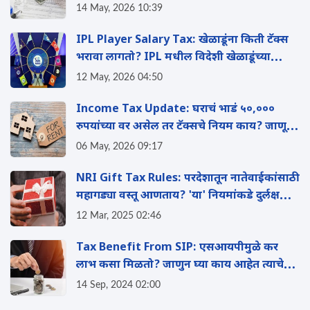
वाचवू शकता तुमचा इन्कम टॅक्स
14 May, 2026 10:39
IPL Player Salary Tax: खेळाडूंना किती टॅक्स
भरावा लागतो? IPL मधील विदेशी खेळाडूंच्या
पगाराचे 'हे' आहे टॅक्स गणित
12 May, 2026 04:50
Income Tax Update: घराचं भाडं ५०,०००
रुपयांच्या वर असेल तर टॅक्सचे नियम काय? जाणून
घ्या
06 May, 2026 09:17
NRI Gift Tax Rules: परदेशातून नातेवाईकांसाठी
महागड्या वस्तू आणताय? 'या' नियमांकडे दुर्लक्ष
केल्यास बसू शकतो टॅक्सचा फटका
12 Mar, 2025 02:46
Tax Benefit From SIP: एसआयपीमुळे कर
लाभ कसा मिळतो? जाणुन घ्या काय आहेत त्याचे
फायदे?
14 Sep, 2024 02:00