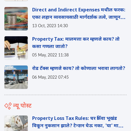
Direct and Indirect Expenses मधील फरक:
एका लहान व्यवसायसाठी मार्गदर्शक तत्वे, जाणून
घ्या संपूर्ण माहिती
13 Oct, 2023 14:30
Property Tax: मालमत्ता कर म्हणजे काय? तो
कसा गणला जातो?
05 May, 2022 11:38
रोड टॅक्स म्हणजे काय? तो कोणाला भरावा लागतो?
06 May, 2022 07:45
न्यू पोस्ट
Property Loss Tax Rules: घर किंवा भूखंड
विकून नुकसान झाले? टेन्शन घेऊ नका, 'या' मार्गाने