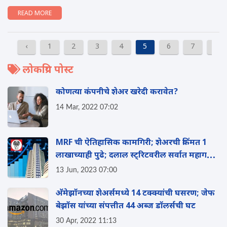
READ MORE
‹
1
2
3
4
5
6
7
8
लोकप्रिय पोस्ट
कोणत्या कंपनीचे शेअर खरेदी करावेत?
14 Mar, 2022 07:02
MRF ची ऐतिहासिक कामगिरी; शेअरची किंमत 1
लाखाच्याही पुढे; दलाल स्ट्रिटवरील सर्वात महागडी
कंपनी
13 Jun, 2023 07:00
अ‍ॅमेझॉनच्या शेअर्समध्ये 14 टक्क्यांची घसरण; जेफ
बेझॉस यांच्या संपत्तीत 44 अब्ज डॉलर्सची घट
30 Apr, 2022 11:13