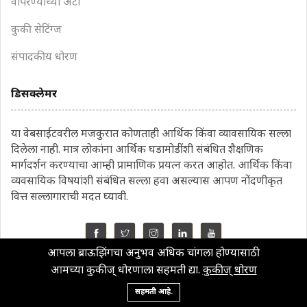
वापरण्याच्या अटी
कुकी सेटिंग्ज
संपादकीय धोरण
डिसक्लेमर
या वेबसाईटवरील मजकुरात कोणताही आर्थिक किंवा व्यावसायिक सल्ला
दिलेला नाही. मात्र लोकांना आर्थिक घडामोडींशी संबंधित शैक्षणिक
मार्गदर्शन करण्याचा आम्ही प्रामाणिक प्रयत्न करत आहोत. आर्थिक किंवा
व्यवसायिक विषयांशी संबंधित सल्ला हवा असल्यास आपण नोंदणीकृत
वित्त सल्लागाराची मदत घ्यावी.
आपला ब्राऊझिंगचा अनुभव अधिक चांगला होण्यासाठी
©2022 MahaMoney
आमच्या कुकीज् धोरणाला सहमती द्या.
कुकीज् धोरण
सहमती आहे.