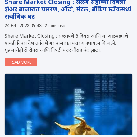
Share Market Closing : सलग सहाव्या दिवशी
शेअर बाजारात घसरण, ऑटो, मेटल, बँकिंग स्टॉकमध्ये
सर्वाधिक घट
24 Feb, 2023 09:43
2 mins read
Share Market Closing : सलगपणे 6 दिवस आणि या आठवड्याचे
पाचही दिवस देशांतर्गत शेअर बाजारात घसरण बघायला मिळाली.
शुक्रवारीही सेन्सेक्स आणि निफ्टी घसरणीसह बंद झाला.
READ MORE