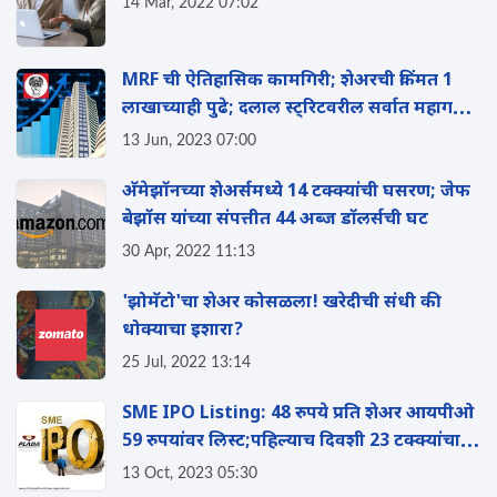
14 Mar, 2022 07:02
MRF ची ऐतिहासिक कामगिरी; शेअरची किंमत 1
लाखाच्याही पुढे; दलाल स्ट्रिटवरील सर्वात महागडी
कंपनी
13 Jun, 2023 07:00
अ‍ॅमेझॉनच्या शेअर्समध्ये 14 टक्क्यांची घसरण; जेफ
बेझॉस यांच्या संपत्तीत 44 अब्ज डॉलर्सची घट
30 Apr, 2022 11:13
'झोमॅटो'चा शेअर कोसळला! खरेदीची संधी की
धोक्याचा इशारा?
25 Jul, 2022 13:14
SME IPO Listing: 48 रुपये प्रति शेअर आयपीओ
59 रुपयांवर लिस्ट;पहिल्याच दिवशी 23 टक्क्यांचा
नफा
13 Oct, 2023 05:30