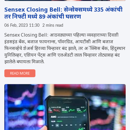
Sensex Closing Bell: सेन्सेक्समध्ये 335 अंकांची
तर निफ्टी मध्ये 89 अंकांची घसरण
06 Feb, 2023 11:30
2 mins read
Sensex Closing Bell: आठवड्याच्या पहिल्या व्यवहाराच्या दिवशी
इंडसइंड बँक, बजाज फायनान्स, पॉवरग्रिड, आयटीसी आणि बजाज
फिनसर्व्हचे शेअर्स हिरव्या चिन्हावर बंद झाले, तर अॅक्सिस बँक, हिंदुस्थान
युनिलिव्हर, एशियन पेंट्स आणि एलअँडटी लाल चिन्हावर तोट्यासह बंद
झालेले बघायला मिळाले.
READ MORE