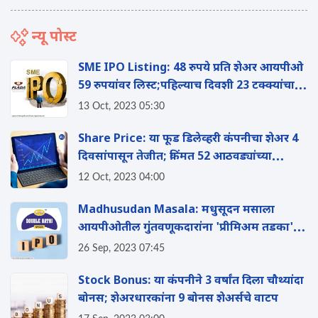
न्यू पोस्ट
SME IPO Listing: 48 रुपये प्रति शेअर आयपीओ
59 रुपयांवर लिस्ट;पहिल्याच दिवशी 23 टक्क्यांचा
नफा
13 Oct, 2023 05:30
Share Price: या फूड डिलेव्हरी कंपनीचा शेअर 4
दिवसांपासून तेजीत; किंमत 52 आठवड्यांच्या
उच्चांकावर
12 Oct, 2023 04:00
Madhusudan Masala: मधुसूदन मसाला
आयपीओतील गुंतवणूकदारांना 'प्रीमिअम तडका';
120 रुपयांवर झाला लिस्टिंग
26 Sep, 2023 07:45
Stock Bonus: या कंपनीने 3 वर्षांत दिला चौथ्यांदा
बोनस; शेअरधारकांना 9 बोनस शेअर्सचे वाटप