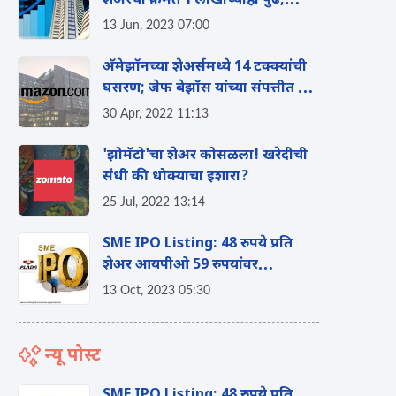
शेअरची किंमत 1 लाखाच्याही पुढे;
दलाल स्ट्रिटवरील सर्वात महागडी
13 Jun, 2023 07:00
कंपनी
अ‍ॅमेझॉनच्या शेअर्समध्ये 14 टक्क्यांची
घसरण; जेफ बेझॉस यांच्या संपत्तीत 44
अब्ज डॉलर्सची घट
30 Apr, 2022 11:13
'झोमॅटो'चा शेअर कोसळला! खरेदीची
संधी की धोक्याचा इशारा?
25 Jul, 2022 13:14
SME IPO Listing: 48 रुपये प्रति
शेअर आयपीओ 59 रुपयांवर
लिस्ट;पहिल्याच दिवशी 23 टक्क्यांचा
13 Oct, 2023 05:30
नफा
न्यू पोस्ट
SME IPO Listing: 48 रुपये प्रति