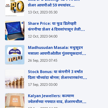
शेअर आयपीओ 59 रुपयांवर
लिस्ट;पहिल्याच दिवशी 23 टक्क्यांचा
13 Oct, 2023 05:30
नफा
Share Price: या फूड डिलेव्हरी
कंपनीचा शेअर 4 दिवसांपासून तेजीत;
किंमत 52 आठवड्यांच्या उच्चांकावर
12 Oct, 2023 04:00
Madhusudan Masala: मधुसूदन
मसाला आयपीओतील गुंतवणूकदारांना
'प्रीमिअम तडका'; 120 रुपयांवर झाला
26 Sep, 2023 07:45
लिस्टिंग
Stock Bonus: या कंपनीने 3 वर्षांत
दिला चौथ्यांदा बोनस; शेअरधारकांना 9
बोनस शेअर्सचे वाटप
17 Sep, 2023 03:00
Kalyan Jewellers: कल्याण
ज्वेलर्सच्या नफ्यात वाढ, शेअरमधील
तेजीने गुंतवणूकदार मालमाल