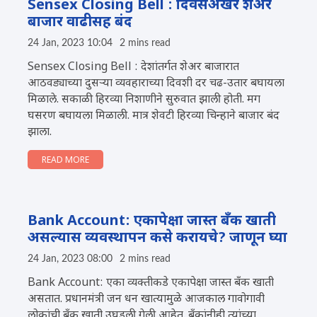
Sensex Closing Bell : दिवसअखेर शेअर
बाजार वाढीसह बंद
24 Jan, 2023 10:04
2 mins read
Sensex Closing Bell : देशांतर्गत शेअर बाजारात
आठवड्याच्या दुसऱ्या व्यवहाराच्या दिवशी दर चढ-उतार बघायला
मिळाले. सकाळी हिरव्या निशाणीने सुरुवात झाली होती. मग
घसरण बघायला मिळाली. मात्र शेवटी हिरव्या चिन्हाने बाजार बंद
झाला.
READ MORE
Bank Account: एकापेक्षा जास्त बँक खाती
असल्यास व्यवस्थापन कसे करायचे? जाणून घ्या
24 Jan, 2023 08:00
2 mins read
Bank Account: एका व्यक्तीकडे एकापेक्षा जास्त बँक खाती
असतात. प्रधानमंत्री जन धन खात्यामुळे आजकाल गावोगावी
लोकांची बँक खाती उघडली गेली आहेत. बँकांनीही त्यांच्या