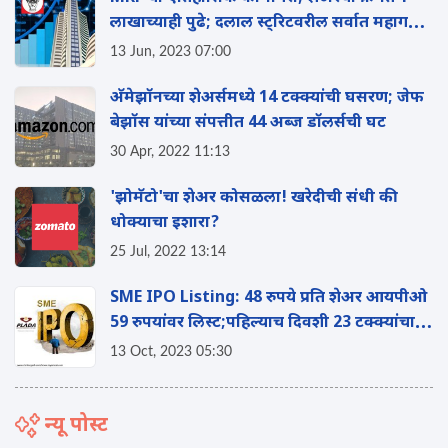
लाखाच्याही पुढे; दलाल स्ट्रिटवरील सर्वात महागडी
कंपनी
13 Jun, 2023 07:00
अ‍ॅमेझॉनच्या शेअर्समध्ये 14 टक्क्यांची घसरण; जेफ
बेझॉस यांच्या संपत्तीत 44 अब्ज डॉलर्सची घट
30 Apr, 2022 11:13
'झोमॅटो'चा शेअर कोसळला! खरेदीची संधी की
धोक्याचा इशारा?
25 Jul, 2022 13:14
SME IPO Listing: 48 रुपये प्रति शेअर आयपीओ
59 रुपयांवर लिस्ट;पहिल्याच दिवशी 23 टक्क्यांचा
नफा
13 Oct, 2023 05:30
न्यू पोस्ट