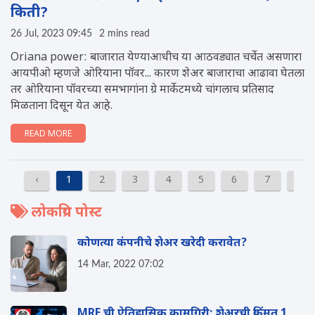
किती?
26 Jul, 2023 09:45
2 mins read
Oriana power: बाजारात येण्याआधीच या आठवड्यात चर्चेत असणारा
आयपीओ म्हणजे ओरियाना पॉवर... कारण शेअर बाजाराचा आढावा घेतला
तर ओरियाना पॉवरच्या समभागांना ग्रे मार्केटमध्ये चांगलाच प्रतिसाद
मिळताना दिसून येत आहे.
READ MORE
‹
1
2
3
4
5
6
7
8
लोकप्रिय पोस्ट
कोणत्या कंपनीचे शेअर खरेदी करावेत?
14 Mar, 2022 07:02
MRF ची ऐतिहासिक कामगिरी; शेअरची किंमत 1