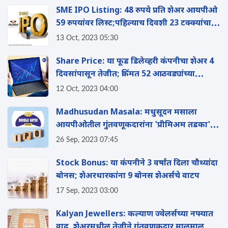
SME IPO Listing: 48 रुपये प्रति शेअर आयपीओ
59 रुपयांवर लिस्ट;पहिल्याच दिवशी 23 टक्क्यांचा
नफा
13 Oct, 2023 05:30
Share Price: या फूड डिलेव्हरी कंपनीचा शेअर 4
दिवसांपासून तेजीत; किंमत 52 आठवड्यांच्या
उच्चांकावर
12 Oct, 2023 04:00
Madhusudan Masala: मधुसूदन मसाला
आयपीओतील गुंतवणूकदारांना 'प्रीमिअम तडका';
120 रुपयांवर झाला लिस्टिंग
26 Sep, 2023 07:45
Stock Bonus: या कंपनीने 3 वर्षांत दिला चौथ्यांदा
बोनस; शेअरधारकांना 9 बोनस शेअर्सचे वाटप
17 Sep, 2023 03:00
Kalyan Jewellers: कल्याण ज्वेलर्सच्या नफ्यात
वाढ, शेअरमधील तेजीने गुंतवणूकदार मालमाल