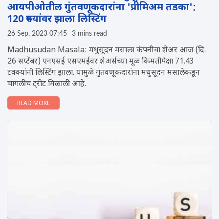
आयपीओतील गुंतवणूकदारांना 'प्रीमिअम तडका';
120 रुपयांवर झाला लिस्टिंग
26 Sep, 2023 07:45
3 mins read
Madhusudan Masala: मधुसूदन मसाला कंपनीचा शेअर आज (दि.
26 सप्टेंबर) एनएसई एसएमईवर शेअर्सच्या मूळ किमतीपेक्षा 71.43
टक्क्यांनी लिस्टिंग झाला. यामुळे गुंतवणूकदारांना मधुसूदन मसालेकडून
चांगलीच ट्रीट मिळाली आहे.
READ MORE