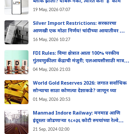
ब्लॉक झाला? घाबरू नका, त्वरित करा 'हे' काम
19 May, 2026 07:07
Silver Import Restrictions: सरकारचा
आणखी एक मोठा निर्णय! चांदीच्या आयातीवर आता
मोठी मर्यादा
16 May, 2026 10:27
FDI Rules: विमा क्षेत्रात आता 100% परकीय
गुंतवणुकीला केंद्राची मंजुरी; एलआयसीसाठी मात्र
वेगळे नियम, पाहा काय बदलले
04 May, 2026 21:03
World Gold Reserves 2026: जगात सर्वाधिक
सोन्याचा साठा कोणत्या देशाकडे? जाणून घ्या
01 May, 2026 20:53
Manmad Indore Railway: मनमाड आण‍ि
इंदूरला जोडणाऱ्या १८०३६ कोटी रुपयांच्या रेल्वे
मार्गाला मंत्र‍िमंडळाने द‍िली मान्यता
21 Sep, 2024 02:00