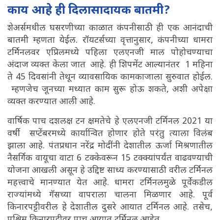
काय आहे ही दिलासादायक बातमी?
शेअर्समधील घसरणीच्या काळात कंपनीसाठी ही एक आनंदाची
बातमी म्हणता येईल. रॉयटर्सच्या वृत्तानुसार, कंपनीच्या धामरा
टर्मिनलवर एप्रिलमध्ये पहिला एलएनजी माल पोहोचण्याचा
अंदाज व्यक्त केला जात आहे. ही शिपमेंट आल्यानंतर 1 महिना
ते 45 दिवसांनी तेथून व्यावसायिक कामकाजाला सुरुवात होईल.
म्हणजेच जूनच्या मध्यात काम सुरू होऊ शकते, अशी अपेक्षा
व्यक्त करण्यात आली आहे.
वार्षिक पाच दशलक्ष टन क्षमतेचे हे एलएनजी टर्मिनल 2021 या
वर्षी सप्टेंबरमध्ये कार्यान्वित होणार होते परंतु त्याला विलंब
झाला आहे. पंतप्रधान नरेंद्र मोदींनी देशातील ऊर्जा मिश्रणातील
नैसर्गिक वायूचा वाटा 6 टक्केवरून 15 टक्क्यांपर्यंत वाढवण्याची
योजना आखली असून हे उद्दिष्ट साध्य करण्यासाठी वरील टर्मिनल
महत्त्वाचे मानण्यात येत आहे. धामरा टर्मिनलमुळे पूर्वेकडील
राज्यांमध्ये गॅसच्या वापराला चालना मिळणार आहे. पूर्व
किनारपट्टीवरील हे देशातील दुसरे आयात टर्मिनल आहे. तसेच,
पश्चिम किनारपट्टीवर पाच आयात टर्मिनल आहेत.