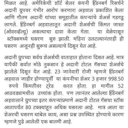
मिळत आहे. अमेरिकेची शॉर्ट सेलर कंपनी हिंडनबर्ग रिसर्चने
अदानी ग्रुपवर गंभीर आरोप करणारा अहवाल प्रकाशित केला
आणि गौतम अदानी यांच्या समूहातील कंपन्यांचे शेअर्स गडगडू
लागले. हिंडेनबर्ग अहवालातून अदानी शेअर्सची किंमत जास्त
(ओवरव्हॅल्यू) असल्याचा दावा केला गेला. या वेळेपासून
स्टॉक्समध्ये घसरण सुरु झाली. महिना उलटल्यानंतरही ही
घसरण अजूनही सुरूच असल्याचे दिसून येत आहे.
अदानी ग्रुपच्या सर्वच शेअर्सची वाताहात होताना दिसत आहे. मात्र
यापैकी सर्वात मोठे नुकसान हे अदानी टोटल गॅसच्या शेअर्सचे
झालेले दिसून येत आहे. 23 जानेवारी रोजी म्हणजे हिंडनबर्ग
अहवाल जाहीर होण्यापूर्वी या कंपनीचा शेअर 3 हजार 998.50
रुपये किमतीवर ट्रेड करत होता. हा मागील 52
आठवड्यामधील उच्चांक होता. पण त्यानंतर आलेल्या हिंडेनबर्ग
अहवालाने ग्रुपच्या इतर कंपन्यांप्रमाणे अदानी टोटल गॅसचा स्टॉक
आतापर्यंत 80 टक्क्यांहून अधिक घसरला आहे. मात्र आता या
शेअरची घसरण थांबेल काय, असा प्रश्न उपस्थित होण्याचे कारण
म्हणजे पुढे आलेली एक बातमी आहे.