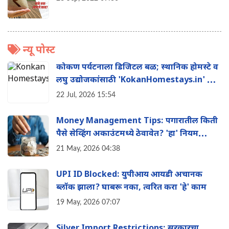
न्यू पोस्ट
कोकण पर्यटनाला डिजिटल बळ; स्थानिक होमस्टे व
लघु उद्योजकांसाठी 'KokanHomestays.in' ची
सुरुवात
22 Jul, 2026 15:54
Money Management Tips: पगारातील किती
पैसे सेव्हिंग अकाउंटमध्ये ठेवावेत? 'हा' नियम
तुम्हाला बनवेल श्रीमंत
21 May, 2026 04:38
UPI ID Blocked: युपीआय आयडी अचानक
ब्लॉक झाला? घाबरू नका, त्वरित करा 'हे' काम
19 May, 2026 07:07
Silver Import Restrictions: सरकारचा