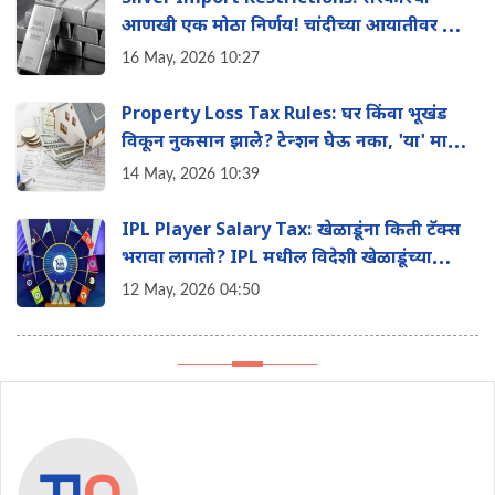
आणखी एक मोठा निर्णय! चांदीच्या आयातीवर आता
मोठी मर्यादा
16 May, 2026 10:27
Property Loss Tax Rules: घर किंवा भूखंड
विकून नुकसान झाले? टेन्शन घेऊ नका, 'या' मार्गाने
वाचवू शकता तुमचा इन्कम टॅक्स
14 May, 2026 10:39
IPL Player Salary Tax: खेळाडूंना किती टॅक्स
भरावा लागतो? IPL मधील विदेशी खेळाडूंच्या
पगाराचे 'हे' आहे टॅक्स गणित
12 May, 2026 04:50