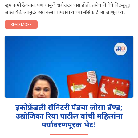
खूप कमी ठेवतात. पण यामुळे शरीराला त्रास होतो. तसेच विजेचे बिलसुद्धा
जास्त येते. त्यामुळे एसी कसा वापरावा याच्या बेसिक टीप्स जाणून घ्या.
READ MORE
इकोफ्रेंडली सॅनिटरी पॅडचा जोसा ब्रॅण्ड;
उद्योजिका रिया पाटील यांची महिलांना
पर्यावरणपूरक भेट!