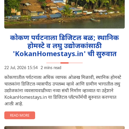
कोकण पर्यटनाला डिजिटल बळ; स्थानिक
होमस्टे व लघु उद्योजकांसाठी
'KokanHomestays.in' ची सुरुवात
22 Jul, 2026 15:54
2 mins read
कोकणातील पर्यटनाला अधिक व्यापक ओळख मिळावी, स्थानिक होमस्टे
चालकांना डिजिटल व्यासपीठ उपलब्ध व्हावे आणि ग्रामीण भागातील लघु
उद्योजकांना व्यवसायवाढीच्या नव्या संधी निर्माण व्हाव्यात या उद्देशाने
KokanHomestays.in या डिजिटल प्लॅटफॉर्मची सुरुवात करण्यात
आली आहे.
READ MORE