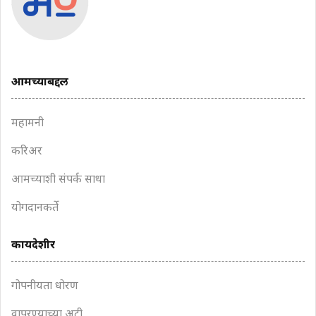
आमच्याबद्दल
महामनी
करिअर
आमच्याशी संपर्क साधा
योगदानकर्ते
कायदेशीर
गोपनीयता धोरण
वापरण्याच्या अटी