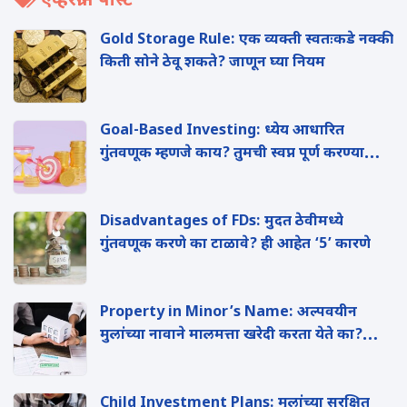
एव्हरग्रीन पोस्ट
Gold Storage Rule: एक व्यक्ती स्वतःकडे नक्की
किती सोने ठेवू शकते? जाणून घ्या नियम
Goal-Based Investing: ध्येय आधारित
गुंतवणूक म्हणजे काय? तुमची स्वप्न पूर्ण करण्यासाठी
याचा कसा फायदा होईल? वाचा
Disadvantages of FDs: मुदत ठेवीमध्ये
गुंतवणूक करणे का टाळावे? ही आहेत ‘5’ कारणे
Property in Minor’s Name: अल्पवयीन
मुलांच्या नावाने मालमत्ता खरेदी करता येते का?
वाचा
Child Investment Plans: मुलांच्या सुरक्षित