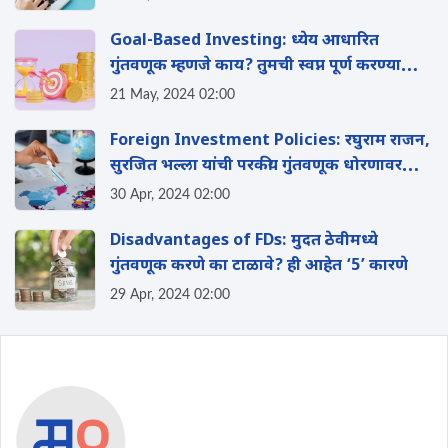
Goal-Based Investing: ध्येय आधारित
गुंतवणूक म्हणजे काय? तुमची स्वप्न पूर्ण करण्यासाठी
याचा कसा फायदा होईल? वाचा
21 May, 2024 02:00
Foreign Investment Policies: रघुराम राजन,
सुरजित भल्ला यांची परकीय गुंतवणूक धोरणावर
चर्चा, पहा संपूर्ण माहिती
30 Apr, 2024 02:00
Disadvantages of FDs: मुदत ठेवीमध्ये
गुंतवणूक करणे का टाळावे? ही आहेत ‘5’ कारणे
29 Apr, 2024 02:00