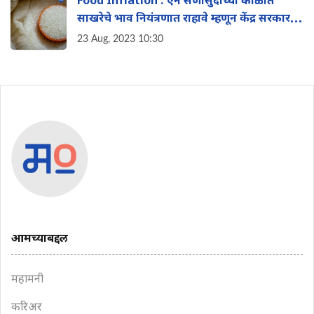
Food Inflation : ऐन सणासुदीच्या काळात
साखरेचे भाव नियंत्रणात राहावे म्हणून केंद्र सरकार
करणार उपाययोजना…
23 Aug, 2023 10:30
आमच्याबद्दल
महामनी
करिअर