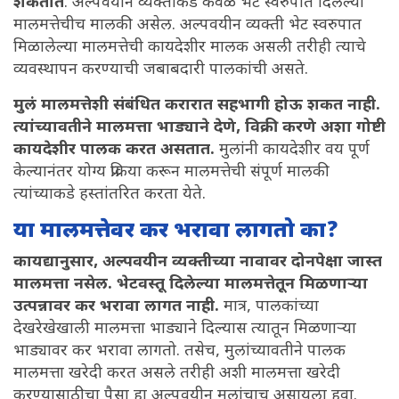
शकतात
. अल्पवयीन व्यक्तीकडे केवळ भेट स्वरुपात दिलेल्या
मालमत्तेचीच मालकी असेल. अल्पवयीन व्यक्ती भेट स्वरुपात
मिळालेल्या मालमत्तेची कायदेशीर मालक असली तरीही त्याचे
व्यवस्थापन करण्याची जबाबदारी पालकांची असते.
मुलं मालमत्तेशी संबंधित करारात सहभागी होऊ शकत नाही.
त्यांच्यावतीने मालमत्ता भाड्याने देणे, विक्री करणे अशा गोष्टी
कायदेशीर पालक करत असतात.
मुलांनी कायदेशीर वय पूर्ण
केल्यानंतर योग्य प्रक्रिया करून मालमत्तेची संपूर्ण मालकी
त्यांच्याकडे हस्तांतरित करता येते.
या मालमत्तेवर कर भरावा लागतो का?
कायद्यानुसार, अल्पवयीन व्यक्तीच्या नावावर दोनपेक्षा जास्त
मालमत्ता नसेल. भेटवस्तू दिलेल्या मालमत्तेतून मिळणाऱ्या
उत्पन्नावर कर भरावा लागत नाही.
मात्र, पालकांच्या
देखरेखेखाली मालमत्ता भाड्याने दिल्यास त्यातून मिळणाऱ्या
भाड्यावर कर भरावा लागतो. तसेच, मुलांच्यावतीने पालक
मालमत्ता खरेदी करत असले तरीही अशी मालमत्ता खरेदी
करण्यासाठीचा पैसा हा अल्पवयीन मुलांचाच असायला हवा.