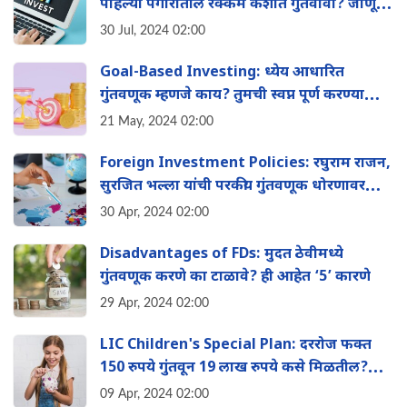
पहिल्या पगारातील रक्कम कशात गुंतवावी? जाणून
घ्या
30 Jul, 2024 02:00
Goal-Based Investing: ध्येय आधारित
गुंतवणूक म्हणजे काय? तुमची स्वप्न पूर्ण करण्यासाठी
याचा कसा फायदा होईल? वाचा
21 May, 2024 02:00
Foreign Investment Policies: रघुराम राजन,
सुरजित भल्ला यांची परकीय गुंतवणूक धोरणावर
चर्चा, पहा संपूर्ण माहिती
30 Apr, 2024 02:00
Disadvantages of FDs: मुदत ठेवीमध्ये
गुंतवणूक करणे का टाळावे? ही आहेत ‘5’ कारणे
29 Apr, 2024 02:00
LIC Children's Special Plan: दररोज फक्त
150 रुपये गुंतवून 19 लाख रुपये कसे मिळतील?
जाणून घ्या संपूर्ण माहिती
09 Apr, 2024 02:00