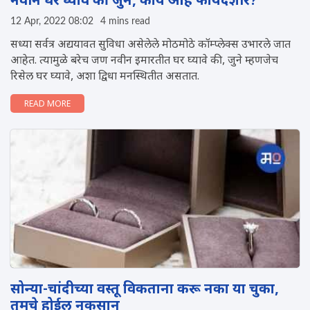
नवीन घर घ्यावे की जुने, काय आहे फायदेशीर?
12 Apr, 2022 08:02
4 mins read
सध्या सर्वत्र अद्ययावत सुविधा असेलेले मोठमोठे कॉम्प्लेक्स उभारले जात
आहेत. त्यामुळे बरेच जण नवीन इमारतीत घर घ्यावे की, जुने म्हणजेच
रिसेल घर घ्यावे, अशा द्विधा मनस्थितीत असतात.
READ MORE
सोन्या-चांदीच्या वस्तू विकताना करू नका या चुका,
तुमचे होईल नुकसान