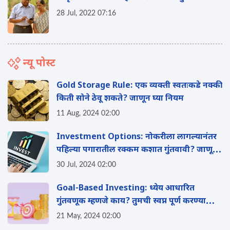
28 Jul, 2022 07:16
न्यू पोस्ट
Gold Storage Rule: एक व्यक्ती स्वतःकडे नक्की
किती सोने ठेवू शकते? जाणून घ्या नियम
11 Aug, 2024 02:00
Investment Options: नोकरीला लागल्यानंतर
पहिल्या पगारातील रक्कम कशात गुंतवावी? जाणून
घ्या
30 Jul, 2024 02:00
Goal-Based Investing: ध्येय आधारित
गुंतवणूक म्हणजे काय? तुमची स्वप्न पूर्ण करण्यासाठी
याचा कसा फायदा होईल? वाचा
21 May, 2024 02:00