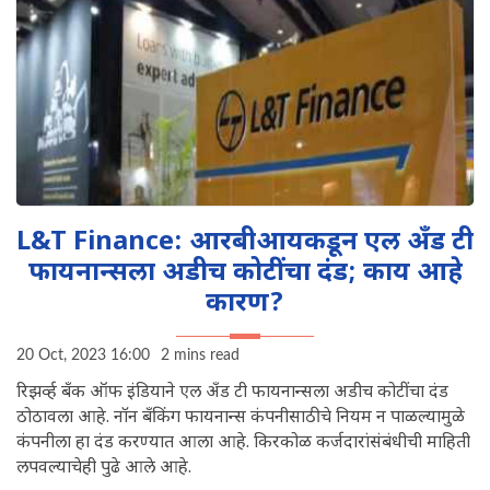
L&T Finance: आरबीआयकडून एल अँड टी
फायनान्सला अडीच कोटींचा दंड; काय आहे
कारण?
20 Oct, 2023 16:00
2 mins read
रिझर्व्ह बँक ऑफ इंडियाने एल अँड टी फायनान्सला अडीच कोटींचा दंड
ठोठावला आहे. नॉन बँकिंग फायनान्स कंपनीसाठीचे नियम न पाळल्यामुळे
कंपनीला हा दंड करण्यात आला आहे. किरकोळ कर्जदारांसंबंधीची माहिती
लपवल्याचेही पुढे आले आहे.