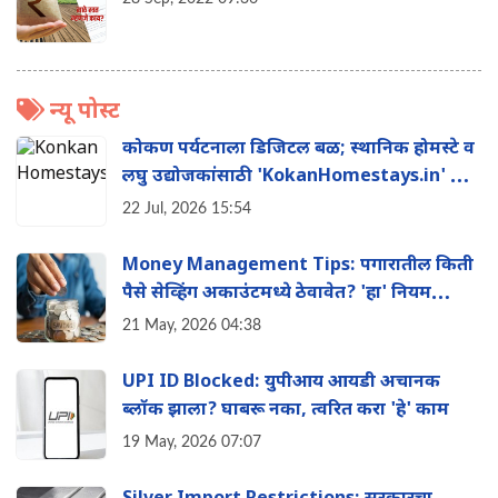
न्यू पोस्ट
कोकण पर्यटनाला डिजिटल बळ; स्थानिक होमस्टे व
लघु उद्योजकांसाठी 'KokanHomestays.in' ची
सुरुवात
22 Jul, 2026 15:54
Money Management Tips: पगारातील किती
पैसे सेव्हिंग अकाउंटमध्ये ठेवावेत? 'हा' नियम
तुम्हाला बनवेल श्रीमंत
21 May, 2026 04:38
UPI ID Blocked: युपीआय आयडी अचानक
ब्लॉक झाला? घाबरू नका, त्वरित करा 'हे' काम
19 May, 2026 07:07