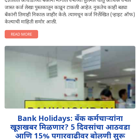
देशातील आघाडीच्या बँकांनी मागील वर्षाच्या तुलनेत चालू आर्थिक वर्षात
जास्त कर्ज लेखा पुस्तकातून काढून टाकली आहेत. नुकतेच काही बड्या
बँकांनी तिमाही निकाल जाहीर केले. त्यामधून कर्ज निर्लेखित (ऱ्हाइट ऑफ)
केल्याची माहिती समोर आली.
READ MORE
Bank Holidays: बँक कर्मचाऱ्यांना
खूशखबर मिळणार? 5 दिवसांचा आठवडा
आणि 15% पगारवाढीवर बोलणी सुरू