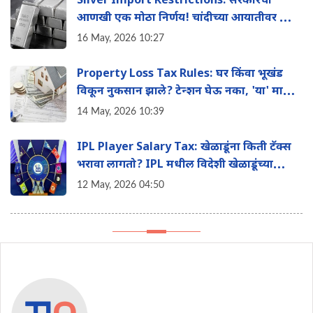
Silver Import Restrictions: सरकारचा
आणखी एक मोठा निर्णय! चांदीच्या आयातीवर आता
मोठी मर्यादा
16 May, 2026 10:27
Property Loss Tax Rules: घर किंवा भूखंड
विकून नुकसान झाले? टेन्शन घेऊ नका, 'या' मार्गाने
वाचवू शकता तुमचा इन्कम टॅक्स
14 May, 2026 10:39
IPL Player Salary Tax: खेळाडूंना किती टॅक्स
भरावा लागतो? IPL मधील विदेशी खेळाडूंच्या
पगाराचे 'हे' आहे टॅक्स गणित
12 May, 2026 04:50