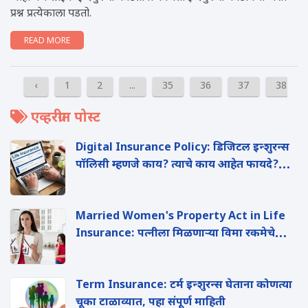
प्रश्न प्रत्येकाला पडतो.
READ MORE
‹
1
2
...
35
36
37
38
एव्हरग्रीन पोस्ट
Digital Insurance Policy: ड‍िजिटल इन्शुरन्स
पॉलिसी म्हणजे काय? त्याचे काय आहेत फायदे?
जाणुन घ्या संपूर्ण माहिती
Married Women's Property Act in Life
Insurance: पत्नीला ‍मिळणाऱ्या व‍िमा रकमेचे
कर्जदारापासून कसे संरक्षण करावे?
Term Insurance: टर्म इन्शुरन्स घेताना कोणत्या
चूका टाळाव्यात, पहा संपूर्ण माहिती