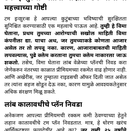
महत्त्वाच्या गोष्टी
टर्म इन्शुरन्स हे आपल्या कुटुंबाच्या भविष्याची सुरक्षितता
सुनिश्चित करण्यासाठी एक महत्वाचे पाऊल आहे.
तुम्ही हे विमा
घेताना, प्रथम तुमच्या आरोग्याची सखोल माहिती विमा
कंपनीला द्या. याचा अर्थ, जर तुमच्याकडे कोणता आजार
असेल तर तो लपवू नका. कारण, आजाराबाबतची माहिती
लपवल्यास, पुढे क्लेम करताना तुमचा क्लेम नाकारला जाऊ
शकतो.
तसेच, विमा घेताना लांब वेळेच्या प्लॅनची निवड करा
जेणेकरुन नंतरच्या काळात प्रीमियमच्या रकमेत वाढ होणार नाही.
आणि अखेरीस, जर तुम्हाला राईडर्सची ऑफर दिली जात असेल
तर त्यांना सहज सोडून देऊ नका, कारण यामुळे आवश्यकतेनुसार
अधिक संरक्षण मिळू शकते.
लांब कालावधीचे प्लॅन निवडा
अनेकजण आपल्या प्रीमियमची रक्कम कमी ठेवण्याच्या हेतुने
लहान कालावधीचे टर्म प्लॅन निवडतात. मात्र, हे धोरण खरंच
आर्थिकदृष्ट्या फायदेशीर आहे का?
जर तुम्ही २५ वर्षांचे