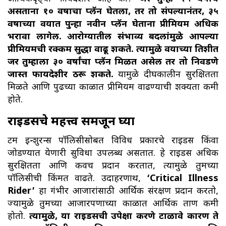
असताना १० वर्षाचा प्लॅन घेतला, तर तो संपल्यानंतर, ३५
वर्षाच्या वयात पुन्हा नवीन प्लॅन घेताना प्रीमियम अधिक
भरावा लागेल. आरोग्यातील संभाव्य बदलांमुळे आपल्या
प्रीमियमची रक्कम सुद्धा वाढू शकते. त्यामुळे वयाच्या तिशीत
जर तुम्हाला ३० वर्षांचा प्लॅन मिळत असेल तर तो निवडणे
जास्त फायदेशीर ठरू शकते.
यामुळे दीर्घकालीन सुरक्षितता
मिळते आणि पुढच्या काळात प्रीमियम वाढण्याची शक्यता कमी
होते.
राईडर्सचे महत्त्व समजून घ्या
टर्म इन्शुरन्स पॉलिसीसोबत विविध प्रकारचे राईडर्स किंवा
जोडण्यात येणारी सुविधा उपलब्ध असतात. हे राईडर्स अधिक
सुरक्षितता आणि कवच प्रदान करतात, त्यामुळे तुमच्या
पॉलिसीची किंमत वाढते. उदाहरणार्थ,
‘Critical Illness
Rider’
हा गंभीर आजारांसाठी आर्थिक संरक्षण प्रदान करतो,
ज्यामुळे तुमच्या आजारपणाच्या काळात आर्थिक ताण कमी
होतो.
त्यामुळे, या राईडर्सची उपेक्षा करणे टाळावे कारण ते