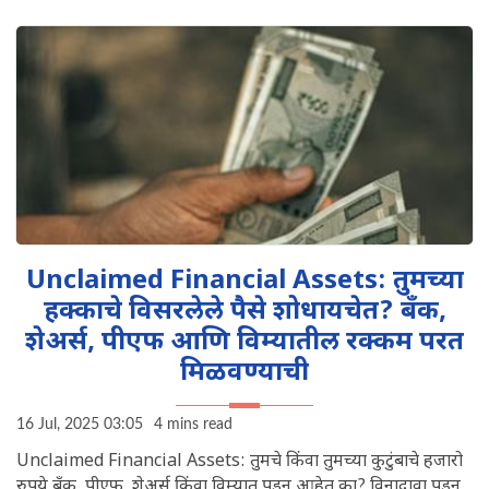
Unclaimed Financial Assets: तुमच्या
हक्काचे विसरलेले पैसे शोधायचेत? बँक,
शेअर्स, पीएफ आणि विम्यातील रक्कम परत
मिळवण्याची
16 Jul, 2025 03:05
4 mins read
Unclaimed Financial Assets: तुमचे किंवा तुमच्या कुटुंबाचे हजारो
रुपये बँक, पीएफ, शेअर्स किंवा विम्यात पडून आहेत का? विनादावा पडून