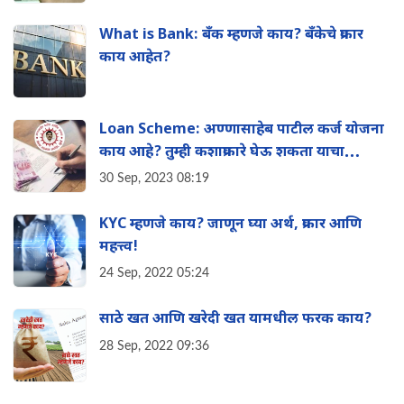
What is Bank: बँक म्हणजे काय? बँकेचे प्रकार
काय आहेत?
Loan Scheme: अण्णासाहेब पाटील कर्ज योजना
काय आहे? तुम्ही कशाप्रकारे घेऊ शकता याचा
फायदा? संपूर्ण माहिती एका क्लिकवर
30 Sep, 2023 08:19
KYC म्हणजे काय? जाणून घ्या अर्थ, प्रकार आणि
महत्त्व!
24 Sep, 2022 05:24
साठे खत आणि खरेदी खत यामधील फरक काय?
28 Sep, 2022 09:36