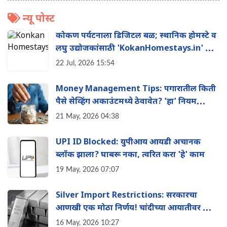
न्यू पोस्ट
कोकण पर्यटनाला डिजिटल बळ; स्थानिक होमस्टे व
लघु उद्योजकांसाठी 'KokanHomestays.in' ची
सुरुवात
22 Jul, 2026 15:54
Money Management Tips: पगारातील किती
पैसे सेव्हिंग अकाउंटमध्ये ठेवावेत? 'हा' नियम
तुम्हाला बनवेल श्रीमंत
21 May, 2026 04:38
UPI ID Blocked: युपीआय आयडी अचानक
ब्लॉक झाला? घाबरू नका, त्वरित करा 'हे' काम
19 May, 2026 07:07
Silver Import Restrictions: सरकारचा
आणखी एक मोठा निर्णय! चांदीच्या आयातीवर आता
मोठी मर्यादा
16 May, 2026 10:27