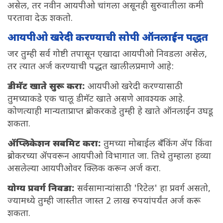
असेल, तर नवीन आयपीओ चांगला असूनही सुरुवातीला कमी
परतावा देऊ शकतो.
आयपीओ खरेदी करण्याची सोपी ऑनलाईन पद्धत
जर तुम्ही सर्व गोष्टी तपासून एखादा आयपीओ निवडला असेल,
तर त्यात अर्ज करण्याची पद्धत खालीलप्रमाणे आहे:
डीमॅट खाते सुरू करा:
आयपीओ खरेदी करण्यासाठी
तुमच्याकडे एक चालू डीमॅट खाते असणे आवश्यक आहे.
कोणत्याही मान्यताप्राप्त ब्रोकरकडे तुम्ही हे खाते ऑनलाईन उघडू
शकता.
ॲप्लिकेशन सबमिट करा:
तुमच्या मोबाईल बँकिंग ॲप किंवा
ब्रोकरच्या ॲपवरून आयपीओ विभागात जा. तिथे तुम्हाला हव्या
असलेल्या आयपीओवर क्लिक करून अर्ज करा.
योग्य प्रवर्ग निवडा:
सर्वसामान्यांसाठी 'रिटेल' हा प्रवर्ग असतो,
ज्यामध्ये तुम्ही जास्तीत जास्त 2 लाख रुपयांपर्यंत अर्ज करू
शकता.