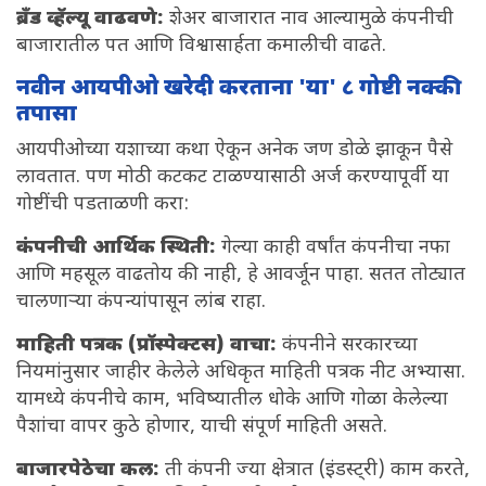
ब्रँड व्हॅल्यू वाढवणे:
शेअर बाजारात नाव आल्यामुळे कंपनीची
बाजारातील पत आणि विश्वासार्हता कमालीची वाढते.
नवीन आयपीओ खरेदी करताना 'या' ८ गोष्टी नक्की
तपासा
आयपीओच्या यशाच्या कथा ऐकून अनेक जण डोळे झाकून पैसे
लावतात. पण मोठी कटकट टाळण्यासाठी अर्ज करण्यापूर्वी या
गोष्टींची पडताळणी करा:
कंपनीची आर्थिक स्थिती:
गेल्या काही वर्षांत कंपनीचा नफा
आणि महसूल वाढतोय की नाही, हे आवर्जून पाहा. सतत तोट्यात
चालणाऱ्या कंपन्यांपासून लांब राहा.
माहिती पत्रक (प्रॉस्पेक्टस) वाचा:
कंपनीने सरकारच्या
नियमांनुसार जाहीर केलेले अधिकृत माहिती पत्रक नीट अभ्यासा.
यामध्ये कंपनीचे काम, भविष्यातील धोके आणि गोळा केलेल्या
पैशांचा वापर कुठे होणार, याची संपूर्ण माहिती असते.
बाजारपेठेचा कल:
ती कंपनी ज्या क्षेत्रात (इंडस्ट्री) काम करते,