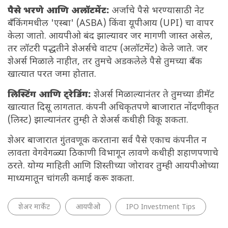
पैसे भरणे आणि अलॉटमेंट:
अर्जाचे पैसे भरण्यासाठी नेट
बँकिंगमधील 'एस्बा' (ASBA) किंवा यूपीआय (UPI) चा वापर
केला जातो. आयपीओ बंद झाल्यावर जर मागणी जास्त असेल,
तर लॉटरी पद्धतीने शेअर्सचे वाटप (अलॉटमेंट) केले जाते. जर
शेअर्स मिळाले नाहीत, तर तुमचे अडकलेले पैसे तुमच्या बँक
खात्यात परत जमा होतात.
लिस्टिंग आणि ट्रेडिंग:
शेअर्स मिळाल्यानंतर ते तुमच्या डीमॅट
खात्यात दिसू लागतात. कंपनी अधिकृतपणे बाजारात नोंदणीकृत
(लिस्ट) झाल्यानंतर तुम्ही ते शेअर्स कधीही विकू शकता.
शेअर बाजारात गुंतवणूक करताना सर्व पैसे एकाच कंपनीत न
लावता वेगवेगळ्या ठिकाणी विभागून लावणे कधीही शहाणपणाचे
ठरते. योग्य माहिती आणि शिस्तीच्या जोरावर तुम्ही आयपीओच्या
माध्यमातून चांगली कमाई करू शकता.
शेअर मार्केट
आयपीओ
IPO Investment Tips