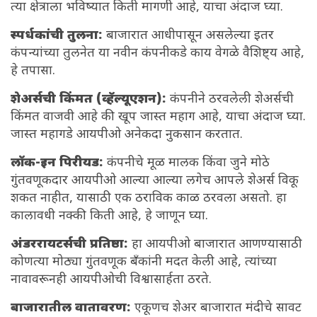
त्या क्षेत्राला भविष्यात किती मागणी आहे, याचा अंदाज घ्या.
स्पर्धकांची तुलना:
बाजारात आधीपासून असलेल्या इतर
कंपन्यांच्या तुलनेत या नवीन कंपनीकडे काय वेगळे वैशिष्ट्य आहे,
हे तपासा.
शेअर्सची किंमत (व्हॅल्यूएशन):
कंपनीने ठरवलेली शेअर्सची
किंमत वाजवी आहे की खूप जास्त महाग आहे, याचा अंदाज घ्या.
जास्त महागडे आयपीओ अनेकदा नुकसान करतात.
लॉक-इन पिरीयड:
कंपनीचे मूळ मालक किंवा जुने मोठे
गुंतवणूकदार आयपीओ आल्या आल्या लगेच आपले शेअर्स विकू
शकत नाहीत, यासाठी एक ठराविक काळ ठरवला असतो. हा
कालावधी नक्की किती आहे, हे जाणून घ्या.
अंडररायटर्सची प्रतिष्ठा:
हा आयपीओ बाजारात आणण्यासाठी
कोणत्या मोठ्या गुंतवणूक बँकांनी मदत केली आहे, त्यांच्या
नावावरूनही आयपीओची विश्वासार्हता ठरते.
बाजारातील वातावरण:
एकूणच शेअर बाजारात मंदीचे सावट