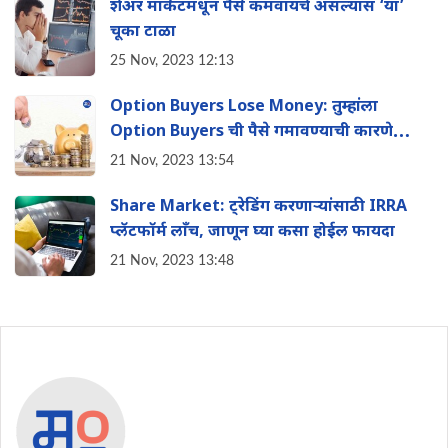
शेअर मार्केटमधून पैसे कमवायचे असल्यास ‘या’
चूका टाळा
25 Nov, 2023 12:13
Option Buyers Lose Money: तुम्हांला
Option Buyers ची पैसे गमावण्याची कारणे
माहिती आहेत का? लगेच जाणुन घ्या काय आहेत
21 Nov, 2023 13:54
करणे
Share Market: ट्रेडिंग करणाऱ्यांसाठी IRRA
प्लॅटफॉर्म लाँच, जाणून घ्या कसा होईल फायदा
21 Nov, 2023 13:48