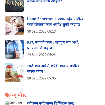
बँकेचे प्रकार काय आहेत?
Loan Scheme: अण्णासाहेब पाटील
कर्ज योजना काय आहे? तुम्ही कशाप्रकारे
घेऊ शकता याचा फायदा? संपूर्ण
30 Sep, 2023 08:19
माहिती एका क्लिकवर
KYC म्हणजे काय? जाणून घ्या अर्थ,
प्रकार आणि महत्त्व!
24 Sep, 2022 05:24
साठे खत आणि खरेदी खत यामधील
फरक काय?
28 Sep, 2022 09:36
न्यू पोस्ट
कोकण पर्यटनाला डिजिटल बळ;