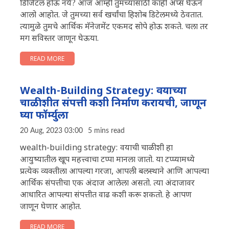
डिजिटल होऊ नये? आज आम्ही तुमच्यासाठी काही अ‍ॅप्स घेऊन
आलो आहोत. जे तुमच्या सर्व खर्चांचा हिशोब डिटेलमध्ये ठेवतात.
त्यामुळे तुमचे आर्थिक मॅनेजमेंट एकमद सोपे होऊ शकते. चला तर
मग सविस्तर जाणून घेऊया.
READ MORE
Wealth-Building Strategy: वयाच्या
चाळीशीत संपत्ती कशी निर्माण करायची, जाणून
घ्या फॉर्म्युला
20 Aug, 2023 03:00
5 mins read
wealth-building strategy: वयाची चाळीशी हा
आयुष्यातील खूप महत्त्वाचा टप्पा मानला जातो. या टप्प्यामध्ये
प्रत्येक व्यक्तीला आपल्या गरजा, आपली बलस्थाने आणि आपल्या
आर्थिक संपत्तीचा एक अंदाज आलेला असतो. त्या अंदाजावर
आधारित आपल्या संपत्तीत वाढ कशी करू शकतो. हे आपण
जाणून घेणार आहोत.
READ MORE