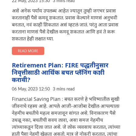
22 May, 2023 15:30
3 mins read
असे अनेक पर्याय उपलब्ध आहेत ज्यातून तुम्ही जगभर प्रवास
करतानाही पैसे कमवू शकतात. प्रवास केल्याने माणसं अनुभवी
बनतात, नवं काही शिकतात असं म्हटलं जातं. परंतु आता प्रवास
करताना माणसं पैसे देखील कमवू शकतात आणि हवं ते करू
शकतात हेही लक्षात घ्या.
READ MORE
Retirement Plan: FIRE पद्धतीनुसार
निवृत्तीसाठी आर्थिक बचत प्लॅनिंग कशी
करावी?
06 May, 2023 12:50
3 mins read
Financial Saving Plan : बचत करणे हे भविष्यातील सुखी
जीवनाचे रहस्य आहे. आपले आजी-आजोबा देखील आपल्याला
नेहमीच बचतीचे महत्व समजावून सांगत असे. विनाकारण पैसे
उधळू नका, बचतीची सवय लावा, असा समज नेहमीच
त्यांच्याकडून दिला जात असे. जे लोक व्यवसाय करतात, त्यांच्या
हाती पैसा नेहमी खेळता असतो. मात्र जे नोकरी करतात, त्यांचा