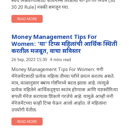
स्थैर्य मिळवण्यासाठी फायनान्स तज्ज्ञांचा ५०-३०-२० नियम (50
30 20 Rule) नक्की समजून घ्या.
READ MORE
Money Management Tips For
Women: 'या' टिप्स महिलांची आर्थिक स्थिती
करतील मजबूत, वाचा सविस्तर
26 Sep, 2023 15:30
4 mins read
Money Management Tips For Women: मनी
मॅनेजमेंटसाठी प्रत्येक महिला तीच्या परीने प्रयत्न करतच असते.
मात्र, काळानुसार बऱ्याच गोष्टींमध्ये बदल झाला आहे. त्यामुळे
प्रत्येक महिलेने आर्थिकदृष्ट्या स्वतंत्र होण्यास आणि यशस्वीरित्या
संपत्ती मॅनेज करायला शिकणे गरजेचे आहे. यामुळे आम्ही मनी
मॅनेजमेंटच्या काही टिप्स घेऊन आलो आहोत. जे महिलांना
उपयोगी येतील.
READ MORE