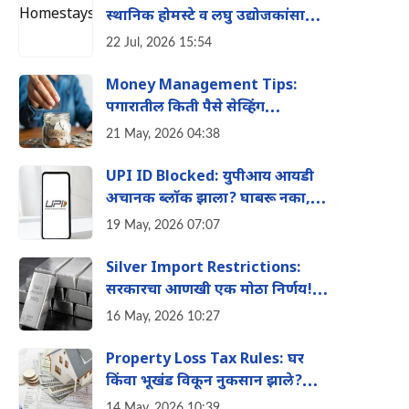
स्थानिक होमस्टे व लघु उद्योजकांसाठी
'KokanHomestays.in' ची सुरुवात
22 Jul, 2026 15:54
Money Management Tips:
पगारातील किती पैसे सेव्हिंग
अकाउंटमध्ये ठेवावेत? 'हा' नियम
21 May, 2026 04:38
तुम्हाला बनवेल श्रीमंत
UPI ID Blocked: युपीआय आयडी
अचानक ब्लॉक झाला? घाबरू नका,
त्वरित करा 'हे' काम
19 May, 2026 07:07
Silver Import Restrictions:
सरकारचा आणखी एक मोठा निर्णय!
चांदीच्या आयातीवर आता मोठी मर्यादा
16 May, 2026 10:27
Property Loss Tax Rules: घर
किंवा भूखंड विकून नुकसान झाले?
टेन्शन घेऊ नका, 'या' मार्गाने वाचवू
14 May, 2026 10:39