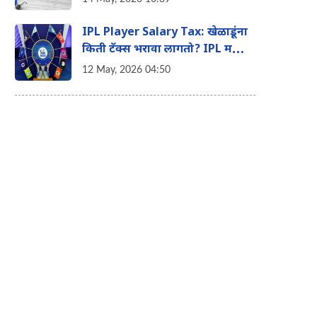
शकता तुमचा इन्कम टॅक्स
IPL Player Salary Tax: खेळाडूंना
किती टॅक्स भरावा लागतो? IPL मधील
विदेशी खेळाडूंच्या पगाराचे 'हे' आहे
12 May, 2026 04:50
टॅक्स गणित