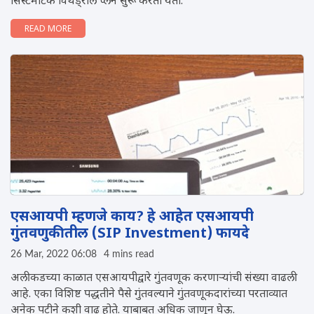
सिस्टेमॅटिक विथड्रॉल प्लॅन सुरू करता येतो.
READ MORE
एसआयपी म्हणजे काय? हे आहेत एसआयपी
गुंतवणुकीतील (SIP Investment) फायदे
26 Mar, 2022 06:08
4 mins read
अलीकडच्या काळात एसआयपीद्वारे गुंतवणूक करणाऱ्यांची संख्या वाढली
आहे. एका विशिष्ट पद्धतीने पैसे गुंतवल्याने गुंतवणूकदारांच्या परताव्यात
अनेक पटीने कशी वाढ होते. याबाबत अधिक जाणून घेऊ.