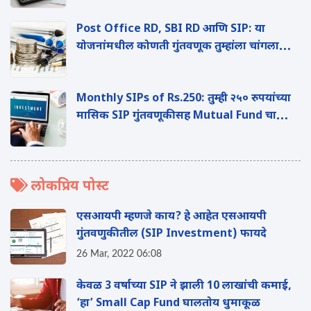
Post Office RD, SBI RD आण‍ि SIP: या
योजनांमधील कोणती गुंतवणूक तुम्हांला चांगला
परतावा देते
Monthly SIPs of Rs.250: तुम्ही २५० रुपयांच्या
मास‍िक SIP गुंतवणूकीसह Mutual Fund चा
प्रवास सुरु करू शकता
लोकप्रिय पोस्ट
एसआयपी म्हणजे काय? हे आहेत एसआयपी
गुंतवणुकीतील (SIP Investment) फायदे
26 Mar, 2022 06:08
केवळ 3 वर्षाच्या SIP ने झाली 10 लाखांची कमाई,
‘हा’ Small Cap Fund घालतोय धुमाकूळ