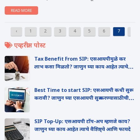
READ MORE
‹
1
2
3
4
5
6
7
›
एव्हरग्रीन पोस्ट
Tax Benefit From SIP: एसआयपीमुळे कर
लाभ कसा मिळतो? जाणुन घ्या काय आहेत त्याचे
फायदे?
Best Time to start SIP: एसआयपी कधी सुरू
करावी? जाणुन घ्या एसआयपी सुरू करण्यासाठीची
सर्वोत्तम वेळ
SIP Top-Up: एसआयपी टॉप-अप म्हणजे काय?
जाणुन घ्या काय आहेत त्याचे वैशिष्ट्ये आण‍ि फायदे