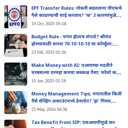
EPF Transfer Rules: नोकरी बदलताना पीएफचे
पैसे काढण्याची घाई करताय? 'या' 3 कारणांमुळे
होऊ शकते मोठे नुकसान
14 Oct, 2025 05:18
Budget Rule : पगार होताच संपतो? श्रीमंत
होण्यासाठी वापरा 70-10-10-10 चा फॉर्म्युला;
कधीच भासणार नाही पैशांची कमतरता
23 Feb, 2025 01:36
Make Money with AI: एआयच्या मदतीने
घरबसल्या दरमहा कमवा बक्कळ पैसा; फॉलो करा
'या' 11 भन्नाट आणि सोप्या आयडिया
15 Jan, 2025 01:18
Money Management Tips: पगारातील किती
पैसे सेव्हिंग अकाउंटमध्ये ठेवावेत? 'हा' नियम
तुम्हाला बनवेल श्रीमंत
21 May, 2026 04:38
Tax Benefit From SIP: एसआयपीमुळे कर