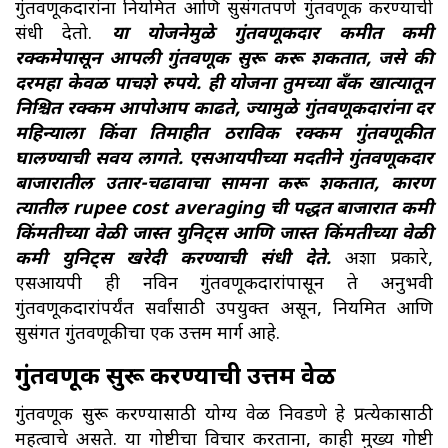
गुंतवणूकदारांना नियमित आणि सुसंगतपणे गुंतवणूक करण्याची
संधी देतो.
या योजनेमुळे गुंतवणूकदार कमीत कमी
रक्कमेपासून आपली गुंतवणूक सुरू करू शकतात, जसे की
दरमहा केवळ पाचशे रुपये. ही योजना तुमच्या बँक खात्यातून
निश्चित रक्कम आपोआप काढते, ज्यामुळे गुंतवणूकदारांना दर
महिन्याला किंवा तिमाहीत ठराविक रक्कम गुंतवणूकीत
घालण्याची सवय लागते. एसआयपीच्या मदतीने गुंतवणूकदार
बाजारातील उतार-चढावाचा सामना करू शकतात, कारण
त्यातील rupee cost averaging ची पद्धत बाजारात कमी
किंमतीच्या वेळी जास्त युनिट्स आणि जास्त किंमतीच्या वेळी
कमी युनिट्स खरेदी करण्याची संधी देते.
अशा प्रकारे,
एसआयपी ही नव‍िन गुंतवणूकदारांपासून ते अनुभवी
गुंतवणूकदारांपर्यंत सर्वांसाठी उपयुक्त असून, नियमित आणि
सुसंगत गुंतवणूकीचा एक उत्तम मार्ग आहे.
गुंतवणूक सुरू करण्याची उत्तम वेळ
गुंतवणूक सुरू करण्यासाठी योग्य वेळ निवडणे हे प्रत्येकासाठी
महत्वाचे असते. या गोष्टीचा विचार करताना, काही मुख्य गोष्टी