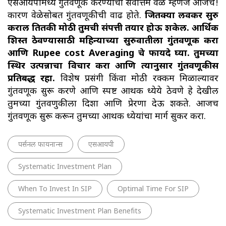
एसआयपीमध्ये गुंतवणूक करण्याची सर्वोत्तम वेळ म्हणजे आजच!
कारण वेळेसोबत गुंतवणूकीची वाढ होते.
जितक्या लवकर सुरु
कराल तितकी मोठी तुमची संपत्ती तयार होऊ शकेल. आर्थिक
शिस्त ठेवण्यासाठी महिन्याच्या सुरुवातीला गुंतवणूक करा
आणि Rupee cost Averaging चे फायदे घ्या. तुमच्या
स्थिर उत्पन्नाचा विचार करा आणि त्यानुसार गुंतवणूकीस
प्रतिबद्ध रहा.
विशेष प्रसंगी किंवा मोठी रक्कम मिळाल्यावर
गुंतवणूक सुरू करणे आणि स्पष्ट आर्थिक ध्येये ठेवणे हे देखील
तुमच्या गुंतवणुकीला दिशा आणि प्रेरणा देऊ शकते. आजच
गुंतवणूक सुरू करून तुमच्या आर्थिक ध्येयांचा मार्ग सुकर करा.
पर्सनल फायनान्स
एसआयपी
Systematic Investment Plan
When To Invest In SIP
Optimal Time For SIP
Systematic Investment Plan Benefits