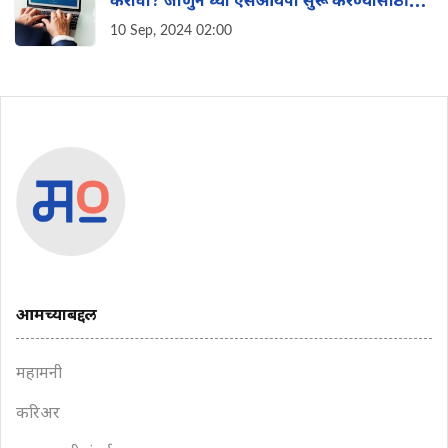
करावी? जाणुन घ्या एसआयपी सुरू करण्यासाठीची
सर्वोत्तम वेळ
10 Sep, 2024 02:00
आमच्याबद्दल
महामनी
करिअर