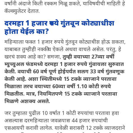
वर्षांनी अंदाजे किती रक्कम मिळू शकते, याविषयीची माहिती हे
कॅल्क्युलेटर देतात.
दरमहा 1 हजार रुपये गुंतवून कोट्याधीश
होता येईल का?
महिन्याला फक्त 1 हजार रुपये गुंतवून कोट्याधीश होऊ शकता,
याबाबत तुम्हीही नक्कीच ऐकले अथवा वाचले असेल. परंतु, हे
खरचं शक्य आहे का? समजा,
तुम्ही वयाच्या 27व्या वर्षी
म्युच्युअल फंडमध्ये दरमहा 1 हजार रुपये गुंवायला सुरुवात
केली. वयाची 60 वर्ष पूर्ण होईपर्यंत सलग 33 वर्ष गुंतवणूक
केली आहे. अशा स्थितीमध्ये 15 टक्के व्याजाने परतावा
मिळाला तरच वयाच्या 60व्या वर्षी 1.10 कोटी रुपये
मिळतील. मात्र, नियमितपणे 15 टक्के व्याजाने परतावा
मिळणे अशक्य असते.
जर तुम्हाला पुढील 10 वर्षात 1 कोटी रुपयांचा परतावा हवा
असल्यास दरमहिन्याला जवळपास 44 हजार रुपयांची
एसआयपी करावी लागेल. यावेळी सरासरी 12 टक्के व्याजदराने