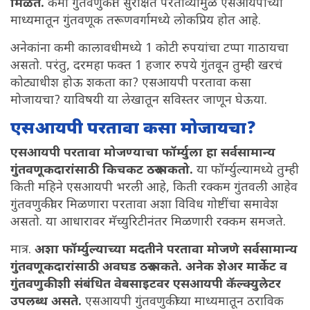
मिळते.
कमी गुंतवणुकीत सुरक्षित परताव्यामुळे एसआयपीच्या
माध्यमातून गुंतवणूक तरूणवर्गामध्ये लोकप्रिय होत आहे.
अनेकांना कमी कालावधीमध्ये 1 कोटी रुपयांचा टप्पा गाठायचा
असतो. परंतु, दरमहा फक्त 1 हजार रुपये गुंतवून तुम्ही खरचं
कोट्याधीश होऊ शकता का? एसआयपी परतावा कसा
मोजायचा? याविषयी या लेखातून सविस्तर जाणून घेऊया.
एसआयपी परतावा कसा मोजायचा?
एसआयपी परतावा मोजण्याचा फॉर्म्युला हा सर्वसामान्य
गुंतवणूकदारांसाठी किचकट ठरू शकतो.
या फॉर्म्युल्यामध्ये तुम्ही
किती महिने एसआयपी भरली आहे, किती रक्कम गुंतवली आहेव
गुंतवणुकीवर मिळणारा परतावा अशा विविध गोष्टींचा समावेश
असतो. या आधारावर मॅच्युरिटीनंतर मिळणारी रक्कम समजते.
मात्र.
अशा फॉर्म्युल्याच्या मदतीने परतावा मोजणे सर्वसामान्य
गुंतवणूकदारांसाठी अवघड ठरू शकते. अनेक शेअर मार्केट व
गुंतवणुकीशी संबंधित वेबसाइटवर एसआयपी कॅल्क्युलेटर
उपलब्ध असते.
एसआयपी गुंतवणुकीच्या माध्यमातून ठराविक