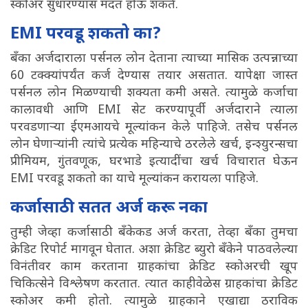
स्कोअर सुधारण्यास मदत होऊ शकते.
EMI परवडू शकतो का?
बॅंका अर्जदाराला पर्सनल लोन देताना त्याच्या मासिक उत्पन्नाच्या
60 टक्क्यांपर्यंत कर्ज देण्यास तयार असतात. यापेक्षा जास्त
पर्सनल लोन मिळण्याची शक्यता कमी असते. त्यामुळे कर्जाचा
कालावधी आणि EMI सेट करण्यापूर्वी अर्जदाराने त्याला
परवडणाऱ्या ईएमआयचे मूल्यांकन केले पाहिजे. तसेच पर्सनल
लोन घेणाऱ्यांनी त्यांचे प्रत्येक महिन्याचे ठरलेले खर्च, इन्श्युरन्सचा
प्रीमियम, गुंतवणूक, घरभाडे इत्यादींचा खर्च विचारात घेऊन
EMI परवडू शकतो का याचे मूल्यांकन करायला पाहिजे.
कर्जासाठी सतत अर्ज करू नका
तुम्ही जेव्हा कर्जासाठी बॅंकेकड अर्ज करता, तेव्हा बॅंका तुमचा
क्रेडिट रिपोर्ट मागवून घेतात. अशा क्रेडिट ब्युरो बॅंकेने पाठवलेल्या
विनंतीवर काम करताना ग्राहकांचा क्रेडिट स्कोअरची खूप
चिकित्सेने विश्लेषण करतात. त्यात काहीवेळेस ग्राहकांचा क्रेडिट
स्कोअर कमी होतो. त्यामुळे ग्राहकाने एखाद्या ठराविक