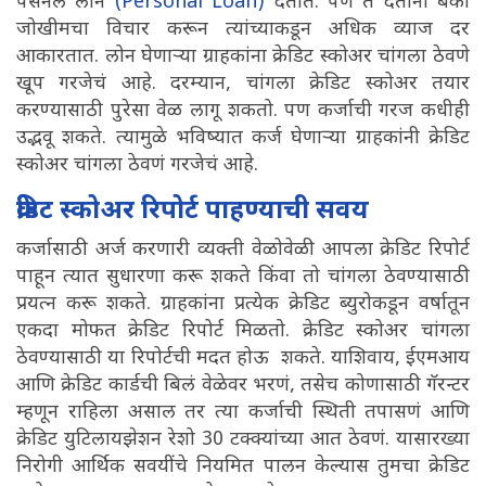
पर्सनल लोन
(Personal Loan)
देतात. पण ते देताना बॅंका
जोखीमचा विचार करून त्यांच्याकडून अधिक व्याज दर
आकारतात. लोन घेणाऱ्या ग्राहकांना क्रेडिट स्कोअर चांगला ठेवणे
खूप गरजेचं आहे. दरम्यान, चांगला क्रेडिट स्कोअर तयार
करण्यासाठी पुरेसा वेळ लागू शकतो. पण कर्जाची गरज कधीही
उद्भवू शकते. त्यामुळे भविष्यात कर्ज घेणाऱ्या ग्राहकांनी क्रेडिट
स्कोअर चांगला ठेवणं गरजेचं आहे.
क्रेडिट स्कोअर रिपोर्ट पाहण्याची सवय
कर्जासाठी अर्ज करणारी व्यक्ती वेळोवेळी आपला क्रेडिट रिपोर्ट
पाहून त्यात सुधारणा करू शकते किंवा तो चांगला ठेवण्यासाठी
प्रयत्न करू शकते. ग्राहकांना प्रत्येक क्रेडिट ब्युरोकडून वर्षातून
एकदा मोफत क्रेडिट रिपोर्ट मिळतो. क्रेडिट स्कोअर चांगला
ठेवण्यासाठी या रिपोर्टची मदत होऊ शकते. याशिवाय, ईएमआय
आणि क्रेडिट कार्डची बिलं वेळेवर भरणं, तसेच कोणासाठी गॅरन्टर
म्हणून राहिला असाल तर त्या कर्जाची स्थिती तपासणं आणि
क्रेडिट युटिलायझेशन रेशो 30 टक्क्यांच्या आत ठेवणं. यासारख्या
निरोगी आर्थिक सवयींचे नियमित पालन केल्यास तुमचा क्रेडिट