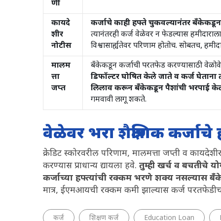
णी
कायदे
कर्जाचे काही हफ्ते चुकवल्यानंतर बँकेकडू
शीर
त्यानंतरही कर्ज वेळेवर न फेडल्यास हमीदाराल
नोटीस
विश्वासार्ह्यतेवर परिणाम होतोच. सोबतच, हमीद
मालम
बँकेकडून कर्जाची परतफेड करण्यासाठी वेळोव
त्ता
डिफॉल्टर घोषित केले जाते व कर्ज घेताना
जप्त
लिलाव करून बँकेकडून पैशांची भरपाई क
गमवावी लागू शकते.
वेळेवर भरा शैक्षणिक कर्जाचे 
क्रेडिट स्कोरवरील परिणाम, मालमत्ता जप्ती व कायदेशीर
करण्यास प्राधान्य द्यायला हवे.
तुम्ही खर्च व बचतीचे य
कर्जाच्या हफ्त्यांची रक्कम भरणे शक्य नसल्यास 
मात्र, ईएमआयची रक्कम कमी झाल्यास कर्ज परतफेडी
कर्ज
शिक्षण कर्ज
Education Loan