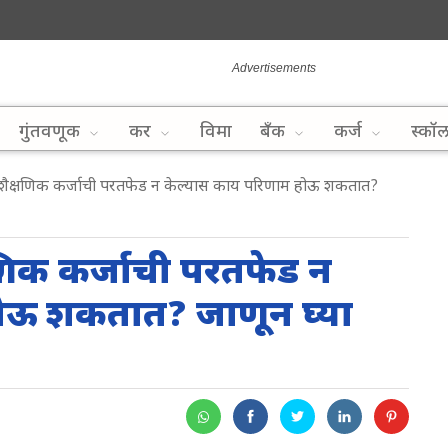
गुंतवणूक
कर
विमा
बँक
कर्ज
स्कॉ
क्षणिक कर्जाची परतफेड न केल्यास काय परिणाम होऊ शकतात?
णिक कर्जाची परतफेड न
ोऊ शकतात? जाणून घ्या