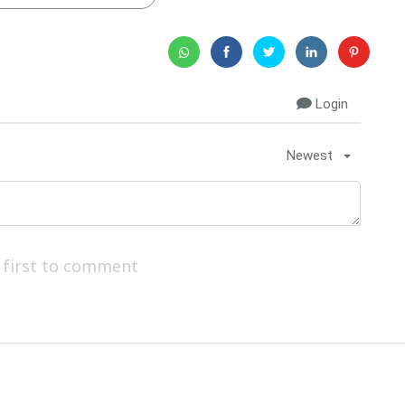
Login
Newest
 first to comment