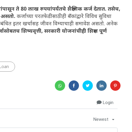
ासून ते 80 लाख रुपयांपर्यंतचे शैक्षणिक कर्ज देतात. तसेच,
ष असतो.
कर्जाच्या परतफेडीसाठीही बँकांद्वारे विविध सुविधा
शी संबंधित इतर खर्चासह जीवन विम्याचाही समावेश असतो. अनेक
र्जासोबतच शिष्यवृत्ती, सरकारी योजनांचीही शिक्षण पूर्ण
 Loan
Login
Newest