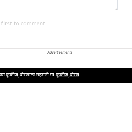
 first to comment
या कुकीज् धोरणाला सहमती द्या.
कुकीज् धोरण
ड
य