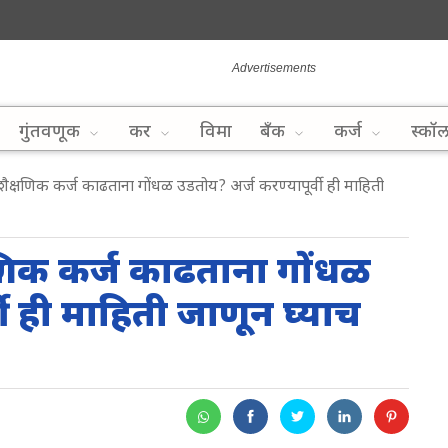
गुंतवणूक
कर
विमा
बँक
कर्ज
स्कॉ
्षणिक कर्ज काढताना गोंधळ उडतोय? अर्ज करण्यापूर्वी ही माहिती
णिक कर्ज काढताना गोंधळ
ी ही माहिती जाणून घ्याच