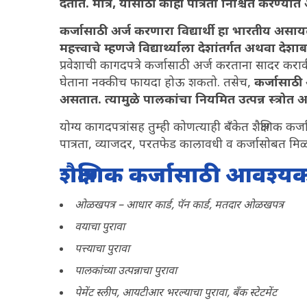
देतात. मात्र, यासाठी काही पात्रता निश्चित करण्या
कर्जासाठी अर्ज करणारा विद्यार्थी हा भारतीय असायल
महत्त्वाचे म्हणजे विद्यार्थ्याला देशांतर्गत अथवा देश
प्रवेशाची कागदपत्रे कर्जासाठी अर्ज करताना सादर करा
घेताना नक्कीच फायदा होऊ शकतो. तसेच,
कर्जासाठी 
असतात. त्यामुळे पालकांचा नियमित उत्पन्न स्त्रोत
योग्य कागदपत्रांसह तुम्ही कोणत्याही बँकेत शैक्षणिक कर
पात्रता, व्याजदर, परतफेड कालावधी व कर्जासोबत मिळण
शैक्षणिक कर्जासाठी आवश्यक
ओळखपत्र – आधार कार्ड, पॅन कार्ड, मतदार ओळखपत्र
वयाचा पुरावा
पत्त्याचा पुरावा
पालकांच्या उत्पन्नाचा पुरावा
पेमेंट स्लीप, आयटीआर भरल्याचा पुरावा, बँक स्टेटमेंट