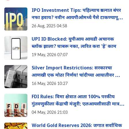
IPO Investment Tips: पहिल्याच प्रयत्नात बंपर
नफा हवाय? नवीन आयपीओमध्ये पैसे टाकण्यापूर्वी
'या' 8 गोष्टी नक्की तपासा
26 Aug, 2025 04:58
UPI ID Blocked: युपीआय आयडी अचानक
ब्लॉक झाला? घाबरू नका, त्वरित करा 'हे' काम
19 May, 2026 07:07
Silver Import Restrictions: सरकारचा
आणखी एक मोठा निर्णय! चांदीच्या आयातीवर आता
मोठी मर्यादा
16 May, 2026 10:27
FDI Rules: विमा क्षेत्रात आता 100% परकीय
गुंतवणुकीला केंद्राची मंजुरी; एलआयसीसाठी मात्र
वेगळे नियम, पाहा काय बदलले
04 May, 2026 21:03
World Gold Reserves 2026: जगात सर्वाधिक