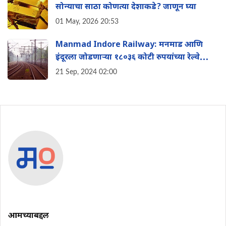
सोन्याचा साठा कोणत्या देशाकडे? जाणून घ्या
01 May, 2026 20:53
Manmad Indore Railway: मनमाड आण‍ि
इंदूरला जोडणाऱ्या १८०३६ कोटी रुपयांच्या रेल्वे
मार्गाला मंत्र‍िमंडळाने द‍िली मान्यता
21 Sep, 2024 02:00
आमच्याबद्दल