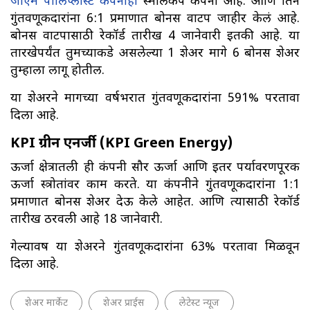
जीएम पॉलिप्लास्ट कंपनीही
स्मॉलकॅप कंपनी आहे. आणि तिने
गुंतवणूकदारांना 6:1 प्रमाणात बोनस वाटप जाहीर केलं आहे.
बोनस वाटपासाठी रेकॉर्ड तारीख 4 जानेवारी इतकी आहे. या
तारखेपर्यंत तुमच्याकडे असलेल्या 1 शेअर मागे 6 बोनस शेअर
तुम्हाला लागू होतील.
या शेअरने मागच्या वर्षभरात गुंतवणूकदारांना 591% परतावा
दिला आहे.
KPI ग्रीन एनर्जी (KPI Green Energy)
ऊर्जा क्षेत्रातली ही कंपनी सौर ऊर्जा आणि इतर पर्यावरणपूरक
ऊर्जा स्त्रोतांवर काम करते. या कंपनीने गुंतवणूकदारांना 1:1
प्रमाणात बोनस शेअर देऊ केले आहेत. आणि त्यासाठी रेकॉर्ड
तारीख ठरवली आहे 18 जानेवारी.
गेल्यावर्षी या शेअरने गुंतवणूकदारांना 63% परतावा मिळवून
दिला आहे.
शेअर मार्केट
शेअर प्राईस
लेटेस्ट न्यूज