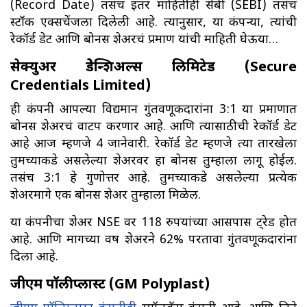
(Record Date) तसंच इतर माहितीही सेबी (SEBI) तसंच
स्टॉक एक्सचेंजला दिलेली आहे. त्यानुसार, या कंपन्या, त्यांची
रेकॉर्ड डेट आणि बोनस शेअरचं प्रमाण यांची माहिती घेऊया…
सेक्युअर क्रेडेन्शिअल्स लिमिटेड (Secure
Credentials Limited)
ही कंपनी आपल्या विद्यमान गुंतवणूकदारांना 3:1 या प्रमाणात
बोनस शेअरचं वाटप करणार आहे. आणि त्यासाठीची रेकॉर्ड डेट
आहे आज म्हणजे 4 जानेवारी. रेकॉर्ड डेट म्हणजे त्या तारखेला
तुमच्याकडे असलेल्या शेअरवर हा बोनस तुम्हाला लागू होईल.
तसंच 3:1 हे गुणोत्तर आहे. तुमच्याकडे असलेल्या प्रत्येक
शेअरमागे एक बोनस शेअर तुम्हाला मिळेल.
या कंपनीचा शेअर NSE वर 118 रुपयांच्या आसपास ट्रेड होत
आहे. आणि मागच्या वर्षी शेअरने 62% परतावा गुंतवणूकदारांना
दिला आहे.
जीएम पॉलीप्लास्ट (GM Polyplast)