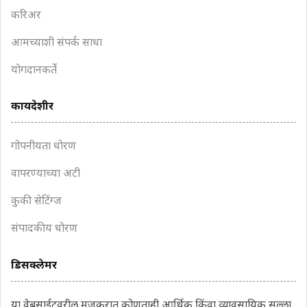
करिअर
आमच्याशी संपर्क साधा
योगदानकर्ते
कायदेशीर
गोपनीयता धोरण
वापरण्याच्या अटी
कुकी सेटिंग्ज
संपादकीय धोरण
डिसक्लेमर
या वेबसाईटवरील मजकुरात कोणताही आर्थिक किंवा व्यावसायिक सल्ला