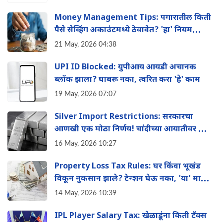
Money Management Tips: पगारातील किती
पैसे सेव्हिंग अकाउंटमध्ये ठेवावेत? 'हा' नियम
तुम्हाला बनवेल श्रीमंत
21 May, 2026 04:38
UPI ID Blocked: युपीआय आयडी अचानक
ब्लॉक झाला? घाबरू नका, त्वरित करा 'हे' काम
19 May, 2026 07:07
Silver Import Restrictions: सरकारचा
आणखी एक मोठा निर्णय! चांदीच्या आयातीवर आता
मोठी मर्यादा
16 May, 2026 10:27
Property Loss Tax Rules: घर किंवा भूखंड
विकून नुकसान झाले? टेन्शन घेऊ नका, 'या' मार्गाने
वाचवू शकता तुमचा इन्कम टॅक्स
14 May, 2026 10:39
IPL Player Salary Tax: खेळाडूंना किती टॅक्स