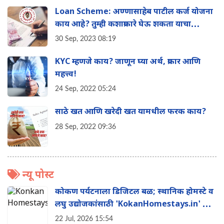
Loan Scheme: अण्णासाहेब पाटील कर्ज योजना
काय आहे? तुम्ही कशाप्रकारे घेऊ शकता याचा
फायदा? संपूर्ण माहिती एका क्लिकवर
30 Sep, 2023 08:19
KYC म्हणजे काय? जाणून घ्या अर्थ, प्रकार आणि
महत्त्व!
24 Sep, 2022 05:24
साठे खत आणि खरेदी खत यामधील फरक काय?
28 Sep, 2022 09:36
न्यू पोस्ट
कोकण पर्यटनाला डिजिटल बळ; स्थानिक होमस्टे व
लघु उद्योजकांसाठी 'KokanHomestays.in' ची
सुरुवात
22 Jul, 2026 15:54