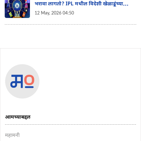
भरावा लागतो? IPL मधील विदेशी खेळाडूंच्या
पगाराचे 'हे' आहे टॅक्स गणित
12 May, 2026 04:50
आमच्याबद्दल
महामनी