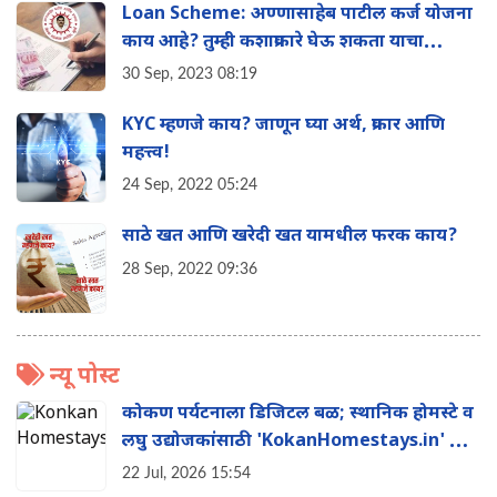
Loan Scheme: अण्णासाहेब पाटील कर्ज योजना
काय आहे? तुम्ही कशाप्रकारे घेऊ शकता याचा
फायदा? संपूर्ण माहिती एका क्लिकवर
30 Sep, 2023 08:19
KYC म्हणजे काय? जाणून घ्या अर्थ, प्रकार आणि
महत्त्व!
24 Sep, 2022 05:24
साठे खत आणि खरेदी खत यामधील फरक काय?
28 Sep, 2022 09:36
न्यू पोस्ट
कोकण पर्यटनाला डिजिटल बळ; स्थानिक होमस्टे व
लघु उद्योजकांसाठी 'KokanHomestays.in' ची
सुरुवात
22 Jul, 2026 15:54