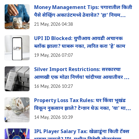
Money Management Tips: पगारातील किती
पैसे सेव्हिंग अकाउंटमध्ये ठेवावेत? 'हा' नियम
तुम्हाला बनवेल श्रीमंत
21 May, 2026 04:38
UPI ID Blocked: युपीआय आयडी अचानक
ब्लॉक झाला? घाबरू नका, त्वरित करा 'हे' काम
19 May, 2026 07:07
Silver Import Restrictions: सरकारचा
आणखी एक मोठा निर्णय! चांदीच्या आयातीवर आता
मोठी मर्यादा
16 May, 2026 10:27
Property Loss Tax Rules: घर किंवा भूखंड
विकून नुकसान झाले? टेन्शन घेऊ नका, 'या' मार्गाने
वाचवू शकता तुमचा इन्कम टॅक्स
14 May, 2026 10:39
IPL Player Salary Tax: खेळाडूंना किती टॅक्स