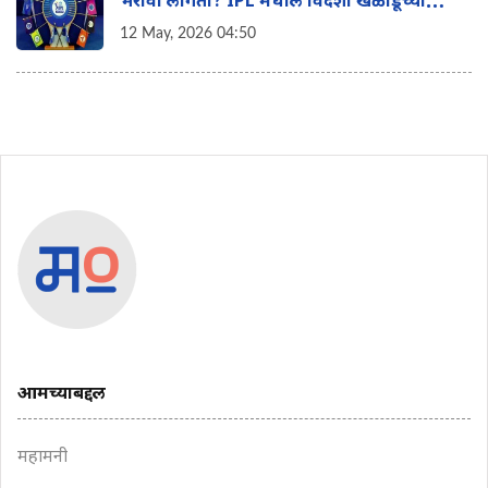
भरावा लागतो? IPL मधील विदेशी खेळाडूंच्या
पगाराचे 'हे' आहे टॅक्स गणित
12 May, 2026 04:50
आमच्याबद्दल
महामनी