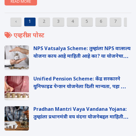
READ MORE
‹
1
2
3
4
5
6
7
8
एव्हरग्रीन पोस्ट
NPS Vatsalya Scheme: तुम्हांला NPS वात्सल्य
योजना काय आहे माहिती आहे का? या योजनेचा
कसा होईल लहान मुलांना फायदा?
Unified Pension Scheme: केंद्र सरकारने
युन‍िफाइड पेन्शन योजनेला द‍िली मान्यता, पहा काय
आहे संपूर्ण माहिती
Pradhan Mantri Vaya Vandana Yojana:
तुम्हांला प्रधानमंत्री वय वंदना योजनेबद्दल माहिती
आहे का? जाणुन घ्या संपूर्ण माहिती