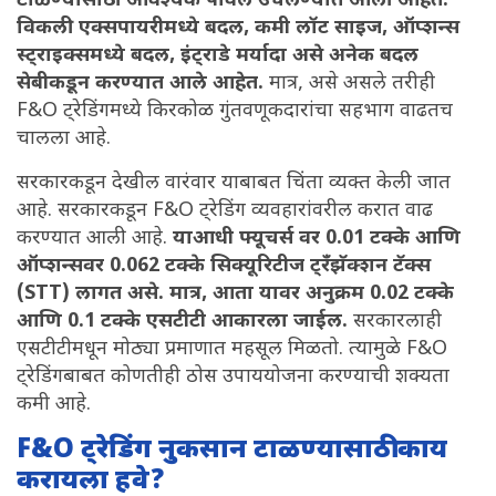
टाळण्यासाठी आवश्यक पावले उचलण्यात आली आहेत.
विकली एक्सपायरीमध्ये बदल, कमी लॉट साइज, ऑप्शन्स
स्ट्राइक्समध्ये बदल, इंट्राडे मर्यादा असे अनेक बदल
सेबीकडून करण्यात आले आहेत.
मात्र, असे असले तरीही
F&O ट्रेडिंगमध्ये किरकोळ गुंतवणूकदारांचा सहभाग वाढतच
चालला आहे.
सरकारकडून देखील वारंवार याबाबत चिंता व्यक्त केली जात
आहे. सरकारकडून F&O ट्रेडिंग व्यवहारांवरील करात वाढ
करण्यात आली आहे.
याआधी फ्यूचर्स वर 0.01 टक्के आणि
ऑप्शन्सवर 0.062 टक्के सिक्यूरिटीज ट्रँझॅक्शन टॅक्स
(STT) लागत असे. मात्र, आता यावर अनुक्रम 0.02 टक्के
आणि 0.1 टक्के एसटीटी आकारला जाईल.
सरकारलाही
एसटीटीमधून मोठ्या प्रमाणात महसूल मिळतो. त्यामुळे F&O
ट्रेडिंगबाबत कोणतीही ठोस उपाययोजना करण्याची शक्यता
कमी आहे.
F&O ट्रेडिंग नुकसान टाळण्यासाठी काय
करायला हवे?