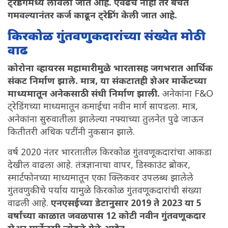
ट्रेडिंगमध्ये लावला जात आहे. एवढेच नाही तर बचत
गमवल्यानंतर कर्ज काढून ट्रेडिंग केली जात आहे.
किरकोळ गुंतवणुकदारांच्या संख्येत मोठी
वाढ
कोरोना व्हायरस महामारीमुळे भारतासह जगभरात आर्थिक
संकट निर्माण झाले. मात्र, या संकटातही शेअर मार्केटच्या
माध्यमातून अनेकसाठी संधी निर्माण झाली.
अनेकांना F&O
ट्रेडिंगच्या माध्यमातून कमाईचा नवीन मार्ग सापडला. मात्र,
अनेकांना सुरुवातीला झालेल्या नफ्याच्या तुलनेत पुढे जाऊन
कितीतरी अधिक पटींनी नुकसान झाले.
वर्ष 2020 नंतर भारतातील किरकोळ गुंतवणूकदारांचा आकडा
देखील वाढला आहे. तंत्रज्ञानाचा वापर, डिस्काउंट ब्रोकर,
स्मार्टफोनच्या माध्यमातून एका क्लिकवर उपलब्ध झालेले
गुंतवणुकीचे पर्याय यामुळे किरकोळ गुंतवणूकदारांची संख्या
वाढली आहे.
एनएसईच्या डेटानुसार 2019 ते 2023 या 5
वर्षांच्या काळात जवळपास 12 कोटी नवीन गुंतवणूकदार