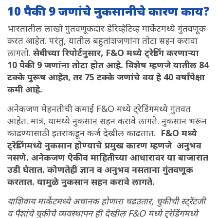
10 पैकी 9 जणांचे नुकसानीचे कारण काय?
भारतातील लाखो गुंतवणूकदार डेरिव्हेटिव्ह मार्केटमध्ये गुंतवणूक
करत आहेत. परंतु, यातील बहुतांशजणांना तोटा सहन करावा
लागतो.
सेबीच्या रिपोर्टनुसार, F&O मध्ये ट्रेडिंग करणाऱ्या
10 पैकी 9 जणांना तोटा होत आहे. विशेष म्हणजे यातील 84
टक्के पुरूष आहेत, तर 75 टक्के जणांचे वय हे 40 वर्षांपेक्षा
कमी आहे.
अनेकजण मेहनतीची कमाई F&O मध्ये ट्रेडिंगमध्ये गुंतवत
आहेत. मात्र, यामध्ये नुकसान सहन करावे लागते. नुकसान भरून
काढण्यासाठी इतरांकडून कर्ज देखील काढतात.
F&O मध्ये
ट्रेडिंगमध्ये नुकसान होण्याचे प्रमुख कारण म्हणजे अनुभव
नसणे. अनेकजण ऐकीव माहितीच्या आधारावर या बाजारात
उडी घेतात. कोणतेही ज्ञान व अनुभव नसताना गुंतवणूक
करतात. यामुळे नुकसान सहन करावे लागते.
याशिवाय मार्केटमध्ये अचानक होणारा चढउतार, चुकीची स्ट्रॅटजी
व पैशांचे चुकीचे व्यवस्थापन ही देखील F&O मध्ये ट्रेडिंगमध्ये