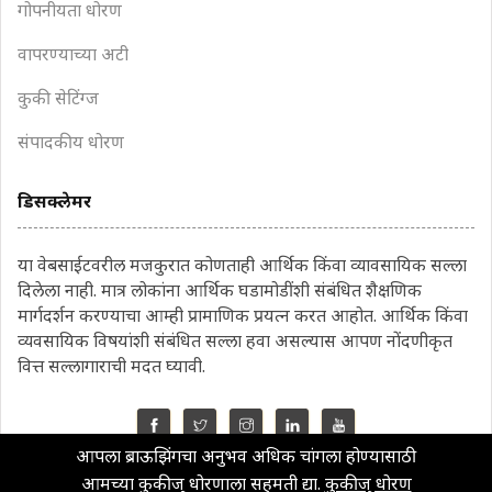
गोपनीयता धोरण
वापरण्याच्या अटी
कुकी सेटिंग्ज
संपादकीय धोरण
डिसक्लेमर
या वेबसाईटवरील मजकुरात कोणताही आर्थिक किंवा व्यावसायिक सल्ला
दिलेला नाही. मात्र लोकांना आर्थिक घडामोडींशी संबंधित शैक्षणिक
मार्गदर्शन करण्याचा आम्ही प्रामाणिक प्रयत्न करत आहोत. आर्थिक किंवा
व्यवसायिक विषयांशी संबंधित सल्ला हवा असल्यास आपण नोंदणीकृत
वित्त सल्लागाराची मदत घ्यावी.
आपला ब्राऊझिंगचा अनुभव अधिक चांगला होण्यासाठी
©2022 MahaMoney
आमच्या कुकीज् धोरणाला सहमती द्या.
कुकीज् धोरण