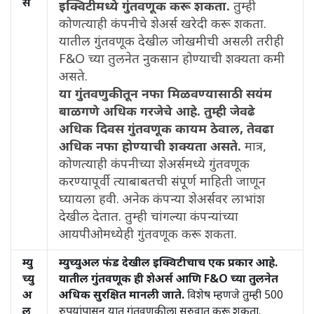
र्स
इक्विटीमध्ये गुंतवणूक करू शकता.
तुम्ही
कोणत्याही कंपनीचे शेअर्स खरेदी करू शकता.
यातील गुंतवणूक देखील जोखमीची असली तरीही
F&O च्या तुलनेत नुकसान होण्याची शक्यता कमी
असते.
या गुंतवणुकीतून नफा मिळवण्यासाठी सयंम
बाळगणे अधिक गरजेचे आहे. तुम्ही जेवढे
अधिक दिवस गुंतवणूक कायम ठेवाल, तेवढा
अधिक नफा होण्याची शक्यता असते.
मात्र,
कोणत्याही कंपनीच्या शेअर्समध्ये गुंतवणूक
करण्यापूर्वी त्याबाबतची संपूर्ण माहिती जाणून
घ्यायला हवी. अनेक कंपन्या शेअर्सवर लाभांश
देखील देतात. तुम्ही चांगल्या कंपन्यांच्या
आयपीओमध्येही गुंतवणूक करू शकता.
म्यु
म्युच्युअल फंड देखील इक्विटीचाच एक प्रकार आहे.
च्यु
यातील गुंतवणूक ही शेअर्स आणि F&O च्या तुलनेत
अ
अधिक सुरक्षित मानली जाते.
विशेष म्हणजे तुम्ही 500
ल
रुपयांपासून यात गुंतवणुकीला सुरुवात करू शकता.