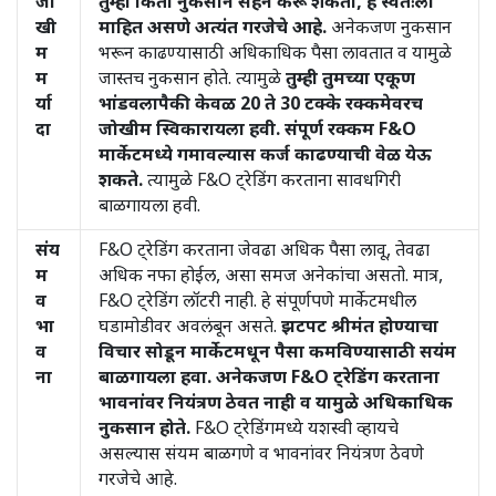
जो
तुम्ही किती नुकसान सहन करू शकता, हे स्वतःला
खी
माहित असणे अत्यंत गरजेचे आहे.
अनेकजण नुकसान
म
भरून काढण्यासाठी अधिकाधिक पैसा लावतात व यामुळे
म
जास्तच नुकसान होते. त्यामुळे
तुम्ही तुमच्या एकूण
र्या
भांडवलापैकी केवळ 20 ते 30 टक्के रक्कमेवरच
दा
जोखीम स्विकारायला हवी. संपूर्ण रक्कम F&O
मार्केटमध्ये गमावल्यास कर्ज काढण्याची वेळ येऊ
शकते.
त्यामुळे F&O ट्रेडिंग करताना सावधगिरी
बाळगायला हवी.
संय
F&O ट्रेडिंग करताना जेवढा अधिक पैसा लावू, तेवढा
म
अधिक नफा होईल, असा समज अनेकांचा असतो. मात्र,
व
F&O ट्रेडिंग लॉटरी नाही. हे संपूर्णपणे मार्केटमधील
भा
घडामोडीवर अवलंबून असते.
झटपट श्रीमंत होण्याचा
व
विचार सोडून मार्केटमधून पैसा कमविण्यासाठी सयंम
ना
बाळगायला हवा. अनेकजण F&O ट्रेडिंग करताना
भावनांवर नियंत्रण ठेवत नाही व यामुळे अधिकाधिक
नुकसान होते.
F&O ट्रेडिंगमध्ये यशस्वी व्हायचे
असल्यास संयम बाळगणे व भावनांवर नियंत्रण ठेवणे
गरजेचे आहे.