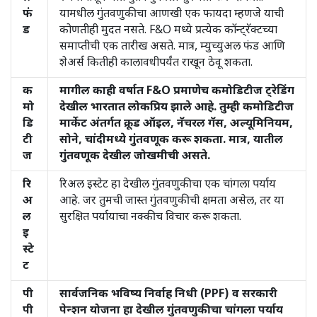
फं
यामधील गुंतवणुकीचा आणखी एक फायदा म्हणजे याची
ड
कोणतीही मुदत नसते. F&O मध्ये प्रत्येक कॉन्ट्रॅक्टच्या
समाप्तीची एक तारीख असते. मात्र, म्युच्युअल फंड आणि
शेअर्स कितीही कालावधीपर्यंत राखून ठेवू शकता.
क
मागील काही वर्षात F&O प्रमाणेच कमोडिटीज ट्रेडिंग
मो
देखील भारतात लोकप्रिय झाले आहे. तुम्ही कमोडिटीज
डि
मार्केट अंतर्गत क्रूड ऑइल, नॅचरल गॅस, अल्यूमिनियम,
टी
सोने, चांदीमध्ये गुंतवणूक करू शकता. मात्र, यातील
ज
गुंतवणूक देखील जोखमीची असते.
रि
रिअल इस्टेट हा देखील गुंतवणुकीचा एक चांगला पर्याय
अ
आहे. जर तुमची जास्त गुंतवणुकीची क्षमता असेल, तर या
ल
सुरक्षित पर्यायाचा नक्कीच विचार करू शकता.
इ
स्टे
ट
पी
सार्वजनिक भविष्य निर्वाह निधी (PPF) व सरकारी
पी
पेन्शन योजना हा देखील गुंतवणुकीचा चांगला पर्याय