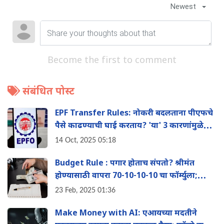
Newest
Become the first to comment
संबंधित पोस्ट
EPF Transfer Rules: नोकरी बदलताना पीएफचे
पैसे काढण्याची घाई करताय? 'या' 3 कारणांमुळे
होऊ शकते मोठे नुकसान
14 Oct, 2025 05:18
Budget Rule : पगार होताच संपतो? श्रीमंत
होण्यासाठी वापरा 70-10-10-10 चा फॉर्म्युला;
कधीच भासणार नाही पैशांची कमतरता
23 Feb, 2025 01:36
Make Money with AI: एआयच्या मदतीने