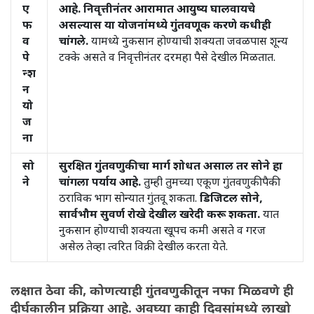
ए
आहे. निवृत्तीनंतर आरामात आयुष्य घालवायचे
फ
असल्यास या योजनांमध्ये गुंतवणूक करणे कधीही
व
चांगले.
यामध्ये नुकसान होण्याची शक्यता जवळपास शून्य
पे
टक्के असते व निवृत्तीनंतर दरमहा पैसे देखील मिळतात.
न्श
न
यो
ज
ना
सो
सुरक्षित गुंतवणुकीचा मार्ग शोधत असाल तर सोने हा
ने
चांगला पर्याय आहे.
तुम्ही तुमच्या एकूण गुंतवणुकीपैकी
ठराविक भाग सोन्यात गुंतवू शकता.
डिजिटल सोने,
सार्वभौम सुवर्ण रोखे देखील खरेदी करू शकता.
यात
नुकसान होण्याची शक्यता खूपच कमी असते व गरज
असेल तेव्हा त्वरित विक्री देखील करता येते.
लक्षात ठेवा की, कोणत्याही गुंतवणुकीतून नफा मिळवणे ही
दीर्घकालीन प्रक्रिया आहे. अवघ्या काही दिवसांमध्ये लाखो