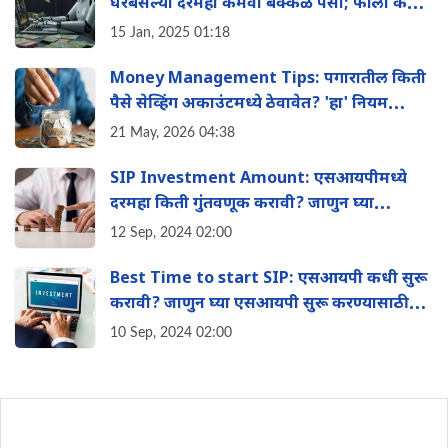
घरबसल्या दरमहा कमवा बक्कळ पैसा; फॉलो करा
'या' 11 भन्नाट आणि सोप्या आयडिया
15 Jan, 2025 01:18
Money Management Tips: पगारातील किती
पैसे सेव्हिंग अकाउंटमध्ये ठेवावेत? 'हा' नियम
तुम्हाला बनवेल श्रीमंत
21 May, 2026 04:38
SIP Investment Amount: एसआयपीमध्ये
दरमहा किती गुंतवणूक करावी? जाणुन घ्या
गुंतवणूक करण्याचे फायदे
12 Sep, 2024 02:00
Best Time to start SIP: एसआयपी कधी सुरू
करावी? जाणुन घ्या एसआयपी सुरू करण्यासाठीची
सर्वोत्तम वेळ
10 Sep, 2024 02:00