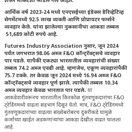
शेअर मार्केटशी जोडले गेले आहेत.
आर्थिक वर्ष 2023-24 मध्ये एनएसईच्या इंडेक्स डेरिव्हेटिव्ह
सेगमेंटमध्ये 92.5 लाख व्यक्ती आणि प्रोप्रायटर फर्म्सने
व्यवहार केले. यांना झालेल्या नुकसानीचा आकडा तब्बल
51,689 कोटी रुपये आहे.
Futures Industry Association नुसार, जून 2024
पर्यंत जगभरात 98.06 अब्ज F&O कॉन्ट्रॅक्ट्सचे व्यवहार
पार पडले. यापैकी एकट्या भारतातील व्यवहारांची संख्या
तब्बल 74.2 अब्ज एवढी आहे. म्हणजेच, एकूण व्यवहारांपैकी
75.7 टक्के. तर केवळ जून 2024 मध्ये 16.94 अब्ज F&O
कॉन्ट्रॅक्ट्सचे व्यवहार पूर्ण झाले. त्यापैकी तब्बल 10.34
अब्ज व्यवहार केवळ भारतात पार पडले.
या
आकडेवारीवरूनच भारतातील किरकोळ गुंतवणूकदारांचा F&O
ट्रेडिंगमध्ये वाढता सहभाग दिसून येतो. मात्र, F&O ट्रेडिंगमध्ये
गुंतवणूकदारांच्या वाढत्या संख्येबरोबरच दुसरीकडे यामुळे
कर्जाच्या खाईत अडकणाऱ्यांचा आकडा देखील वाढत चालला
आहे.