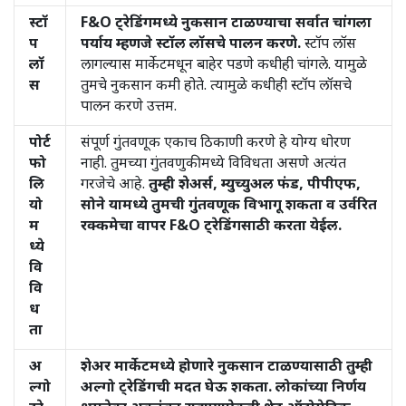
स्टॉ
F&O ट्रेडिंगमध्ये नुकसान टाळण्याचा सर्वात चांगला
प
पर्याय म्हणजे स्टॉल लॉसचे पालन करणे.
स्टॉप लॉस
लॉ
लागल्यास मार्केटमधून बाहेर पडणे कधीही चांगले. यामुळे
स
तुमचे नुकसान कमी होते. त्यामुळे कधीही स्टॉप लॉसचे
पालन करणे उत्तम.
पोर्ट
संपूर्ण गुंतवणूक एकाच ठिकाणी करणे हे योग्य धोरण
फो
नाही. तुमच्या गुंतवणुकीमध्ये विविधता असणे अत्यंत
लि
गरजेचे आहे.
तुम्ही शेअर्स, म्युच्युअल फंड, पीपीएफ,
यो
सोने यामध्ये तुमची गुंतवणूक विभागू शकता व उर्वरित
म
रक्कमेचा वापर F&O ट्रेडिंगसाठी करता येईल.
ध्ये
वि
वि
ध
ता
अ
शेअर मार्केटमध्ये होणारे नुकसान टाळण्यासाठी तुम्ही
ल्गो
अल्गो ट्रेडिंगची मदत घेऊ शकता. लोकांच्या निर्णय