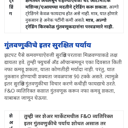
ट्रे
क्षमतेवर अवलंबून राहण्याऐवजी थेट ऑटोमेटिक
डिं
मशिन्स/एआयच्या मदतीने ट्रेडिंग करू शकता.
अल्गो
ग
ट्रेडिंगने केवळ फायदाच होत असे नाही. मात्र, यात होणारे
नुकसान हे अनेक पटींनी कमी असते.
मात्र, अल्गो
ट्रेडिंग किरकोळ गुंतवणूकदारांना परवडणारे नाही.
गुंतवणुकीचे इतर सुरक्षित पर्याय
झटपट पैसे कमवण्याऐवजी सुरक्षित परतावा मिळवण्याकडे लक्ष
द्यायला हवे. तुम्ही फ्युचर्स अँड ऑप्शन्समधून एका दिवसात किती
नफा कमवू शकता, याला कोणतीही मर्यादा नाही. परंतु, यात
नुकसान होण्याची शक्यता जवळपास 90 टक्के असते. त्यामुळे
इतर सुरक्षित गुंतवणुकीचा विचार करणे कधीही फायद्याचे ठरते.
F&O व्यतिरिक्त कशात गुंतवणूक करून नफा कमवू शकता,
याबाबत जाणून घेऊया.
शे
तुम्ही जर शेअर मार्केटमधील F&O व्यतिरिक्त
अ
इतर गुंतवणुकीचे पर्याय शोधत असाल तर