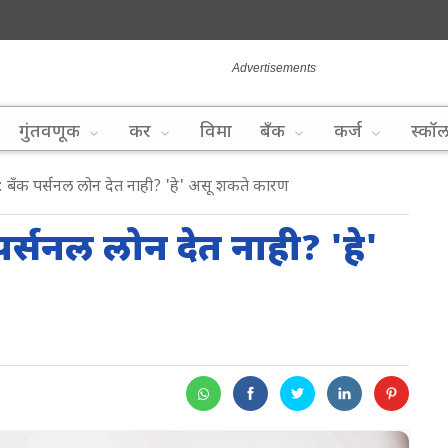
गुंतवणूक
कर
विमा
बँक
कर्ज
स्कॉ
ँक पर्सनल लोन देत नाही? 'हे' असू शकते कारण
्सनल लोन देत नाही? 'हे'