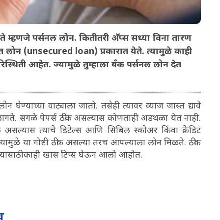
े म्हणजे पर्सनल लोन. कितीतरी अ‍ॅप्स सध्या विना तारण
त लोन (unsecured loan) प्रकारात येते. त्यामुळे काही
्थिती आहेत. ज्यामुळे तुम्हाला बॅंक पर्सनल लोन देत
 घेण्याच्या वाट्याला जातो. तसेही त्यावर व्याज जास्त द्यावे
े लागते. सगळे पेपर्स ठीक असल्यास कोणताही अडथळा येत नाही.
े असल्यास त्याचे डिटेल्स आणि सिबिल स्कोअर किंवा क्रेडिट
 त्यामुळे या गोष्टी ठीक असल्या तरच आपल्याला लोन मिळते. ठीक
च्यासाठी काही खास टिप्स घेऊन आलो आहोत.
व