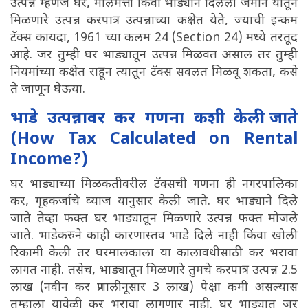
उत्पन्न म्हणजे घर, मालमत्ता किंवा भाड्याने दिलेली जमीन यातून
मिळणारे उत्पन्न करपात्र उत्पन्नाच्या कक्षेत येते, ज्याची इन्कम
टॅक्स कायदा, 1961 च्या कलम 24 (Section 24) मध्ये तरतूद
आहे. जर तुम्ही घर भाड्यातून उत्पन्न मिळवत असाल तर तुम्ही
नियमांच्या कक्षेत राहून त्यातून टॅक्स सवलत मिळवू शकता, कसे
ते जाणून घेऊया.
भाडे उत्पन्नावर कर गणना कशी केली जाते
(How Tax Calculated on Rental
Income?)
घर भाड्याच्‍या मिळकतीवरील टॅक्सची गणना ही नगरपालिका
कर, गृहकर्जाचे व्‍याज यानुसार केली जाते. घर भाड्याने दिले
जाते तेव्हा फक्त घर भाड्यातून मिळणारे उत्पन्न फक्त मोजले
जाते. भाडेकरुने काही कारणास्तव भाडे दिले नाही किंवा खोली
रिकामी केली तर घरमालकाला या कालावधीसाठी कर भरावा
लागत नाही. तसेच, भाड्यातून मिळणारे तुमचे करपात्र उत्पन्न 2.5
लाख (नवीन कर प्रणालीनूसार 3 लाख) पेक्षा कमी असल्यास
तुम्हाला यावेळी कर भरावा लागणार नाही. घर भाड्यात जर