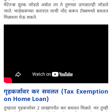
मेंटेनन्स शुल्क जोडले असेल तर ते तुमच्या उत्पन्नातही जोडले
जाते. भाडेकरूच्या करारात याची नोंद करून टॅक्समध्ये सवलत
मिळवता येऊ शकते.
गृहकर्जावर कर सवलत (Tax Exemption
on Home Loan)
तुम्हाला गृहकर्जावर 2 लाखांपर्यंत कर सवलत मिळते. जर तुम्ही