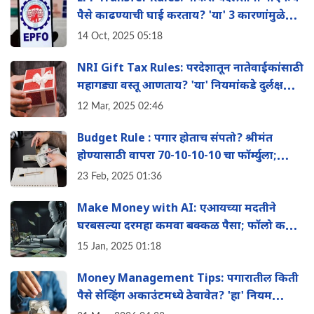
पैसे काढण्याची घाई करताय? 'या' 3 कारणांमुळे
होऊ शकते मोठे नुकसान
14 Oct, 2025 05:18
NRI Gift Tax Rules: परदेशातून नातेवाईकांसाठी
महागड्या वस्तू आणताय? 'या' नियमांकडे दुर्लक्ष
केल्यास बसू शकतो टॅक्सचा फटका
12 Mar, 2025 02:46
Budget Rule : पगार होताच संपतो? श्रीमंत
होण्यासाठी वापरा 70-10-10-10 चा फॉर्म्युला;
कधीच भासणार नाही पैशांची कमतरता
23 Feb, 2025 01:36
Make Money with AI: एआयच्या मदतीने
घरबसल्या दरमहा कमवा बक्कळ पैसा; फॉलो करा
'या' 11 भन्नाट आणि सोप्या आयडिया
15 Jan, 2025 01:18
Money Management Tips: पगारातील किती
पैसे सेव्हिंग अकाउंटमध्ये ठेवावेत? 'हा' नियम
तुम्हाला बनवेल श्रीमंत