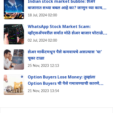
Indian stock market bubble: शेअर
बाजारात सध्या बबल आहे का? जाणुन घ्या काय
आहे तज्ञांचे मत
18 Jul, 2024 02:00
WhatsApp Stock Market Scam:
व्हॉट्सॲपवरील सर्वात मोठे शेअर बाजार घोटाळे
आण‍ि त्यापासून कसे वाचावे
02 Jul, 2024 02:00
शेअर मार्केटमधून पैसे कमवायचे असल्यास ‘या’
चूका टाळा
25 Nov, 2023 12:13
Option Buyers Lose Money: तुम्हांला
Option Buyers ची पैसे गमावण्याची कारणे
माहिती आहेत का? लगेच जाणुन घ्या काय आहेत
21 Nov, 2023 13:54
करणे