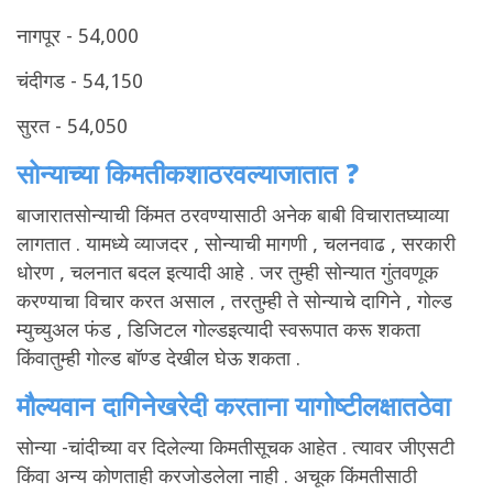
नागपूर
- 54,000
चंदीगड
- 54,150
सुरत
- 54,050
सोन्याच्या किमती
कशा
ठरवल्या
जातात
?
बाजारातसोन्याची
किंमत
ठरवण्यासाठी
अनेक
बाबी
विचारातघ्याव्या
लागतात
.
यामध्ये
व्याजदर
,
सोन्याची
मागणी
,
चलनवाढ
,
सरकारी
धोरण
,
चलनात
बदल
इत्यादी
आहे
.
जर
तुम्ही
सोन्यात
गुंतवणूक
करण्याचा
विचार
करत
असाल
,
तरतुम्ही
ते
सोन्याचे
दागिने
,
गोल्ड
म्युच्युअल
फंड
,
डिजिटल
गोल्डइत्यादी
स्वरूपात
करू
शकता
किंवातुम्ही
गोल्ड
बॉण्ड
देखील
घेऊ
शकता
.
मौल्यवान दागिने
खरेदी करताना या
गोष्टी
लक्षात
ठेवा
सोन्या
-
चांदीच्या
वर
दिलेल्या
किमतीसूचक
आहेत
.
त्यावर
जीएसटी
किंवा
अन्य
कोणताही
करजोडलेला
नाही
.
अचूक
किंमतीसाठी