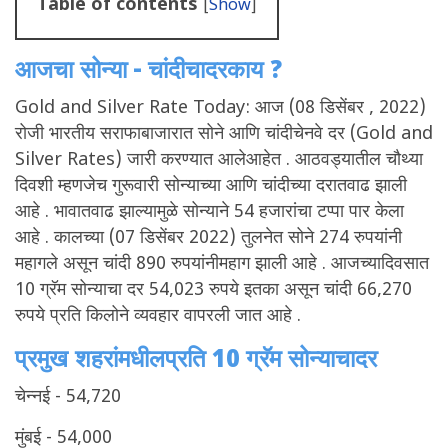
Table of contents
[
Show
]
आजचा सोन्या
-
चांदीचा
दर
काय
?
Gold and Silver Rate Today:
आज
(08
डिसेंबर
, 2022)
रोजी
भारतीय
सराफाबाजारात
सोने
आणि
चांदीचेनवे
दर
(Gold and
Silver Rates)
जारी
करण्यात
आलेआहेत
.
आठवड्यातील
चौथ्या
दिवशी
म्हणजेच
गुरूवारी
सोन्याच्या
आणि
चांदीच्या
दरातवाढ
झाली
आहे
.
भावातवाढ
झाल्यामुळे
सोन्याने
54
हजारांचा
टप्पा
पार
केला
आहे
.
कालच्या
(07
डिसेंबर
2022)
तुलनेत
सोने
274
रुपयांनी
महागले
असून
चांदी
890
रुपयांनीमहाग
झाली
आहे
.
आजच्यादिवसात
10
ग्रॅम
सोन्याचा
दर
54,023
रुपये
इतका
असून
चांदी
66,270
रुपये
प्रति
किलोने
व्यवहार
वापरली
जात
आहे
.
प्रमुख शहरांमधील
प्रति
10
ग्रॅम सोन्याचा
दर
चेन्नई
- 54,720
मुंबई
- 54,000