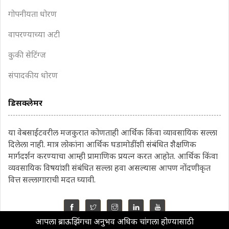
गोपनीयता धोरण
वापरण्याच्या अटी
कुकी सेटिंग्ज
संपादकीय धोरण
डिसक्लेमर
या वेबसाईटवरील मजकुरात कोणताही आर्थिक किंवा व्यावसायिक सल्ला
दिलेला नाही. मात्र लोकांना आर्थिक घडामोडींशी संबंधित शैक्षणिक
मार्गदर्शन करण्याचा आम्ही प्रामाणिक प्रयत्न करत आहोत. आर्थिक किंवा
व्यवसायिक विषयांशी संबंधित सल्ला हवा असल्यास आपण नोंदणीकृत
वित्त सल्लागाराची मदत घ्यावी.
आपला ब्राऊझिंगचा अनुभव अधिक चांगला होण्यासाठी
©2022 MahaMoney