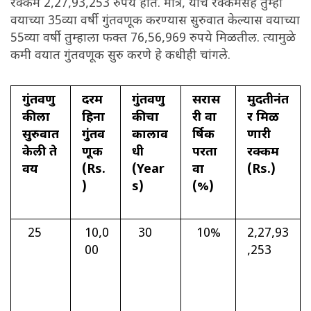
रक्कम 2,27,93,253 रुपये होते. मात्र, याच रक्कमेसह तुम्ही
वयाच्या 35व्या वर्षी गुंतवणूक करण्यास सुरुवात केल्यास वयाच्या
55व्या वर्षी तुम्हाला फक्त 76,56,969 रुपये मिळतील. त्यामुळे
कमी वयात गुंतवणूक सुरु करणे हे कधीही चांगले.
गुंतवणु
दरम
गुंतवणु
सरास
मुदतीनंत
कीला
हिना
कीचा
री वा
र मिळ
सुरुवात
गुंतव
कालाव
र्षिक
णारी
केली ते
णूक
धी
परता
रक्कम
वय
(Rs.
(Year
वा
(Rs.)
)
s)
(%)
25
10,0
30
10%
2,27,93
00
,253