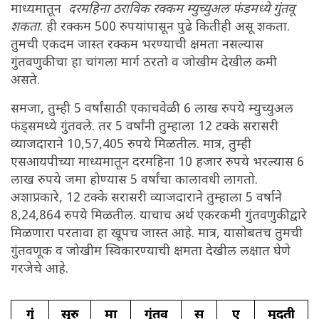
माध्यमातून
दरमहिना ठराविक रक्कम म्युच्युअल फंडमध्ये गुंतवू
शकता
. ही रक्कम 500 रुपयांपासून पुढे कितीही असू शकता.
तुमची एकदम जास्त रक्कम भरण्याची क्षमता नसल्यास
गुंतवणुकीचा हा चांगला मार्ग ठरतो व जोखीम देखील कमी
असते.
समजा, तुम्ही 5 वर्षांसाठी एकाचवेळी 6 लाख रुपये म्युच्युअल
फंड्समध्ये गुंतवले. तर 5 वर्षांनी तुम्हाला 12 टक्के सरासरी
व्याजदाराने 10,57,405 रुपये मिळतील. मात्र, तुम्ही
एसआयपीच्या माध्यमातून दरमहिना 10 हजार रुपये भरल्यास 6
लाख रुपये जमा होण्यास 5 वर्षांचा कालावधी लागतो.
अशाप्रकारे, 12 टक्के सरासरी व्याजदाराने तुम्हाला 5 वर्षाने
8,24,864 रुपये मिळतील. याचाच अर्थ एकरकमी गुंतवणुकीद्वारे
मिळणारा परतावा हा खूपच जास्त आहे. मात्र, यासोबतच तुमची
गुंतवणूक व जोखीम स्विकारण्याची क्षमता देखील लक्षात घेणे
गरजेचे आहे.
गुं
सुरु
मा
गुंतव
स
ए
मुदती