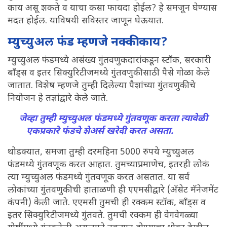
काय असू शकते व याचा कसा फायदा होईल? हे समजून घेण्यास
मदत होईल. याविषयी सविस्तर जाणून घेऊयात.
म्युच्युअल फंड म्हणजे नक्की काय?
म्युच्युअल फंडमध्ये असंख्य गुंतवणुकदारांकडून स्टॉक, सरकारी
बाँड्स व इतर सिक्युरिटीजमध्ये गुंतवणुकीसाठी पैसे गोळा केले
जातात. विशेष म्हणजे तुम्ही दिलेल्या पैशांच्या गुंतवणुकीचे
नियोजन हे तज्ञांद्वारे केले जाते.
जेव्हा तुम्ही म्युच्युअल फंडमध्ये गुंतवणूक करता त्यावेळी
एकप्रकारे फंडचे शेअर्स खरेदी करत असता.
थोडक्यात, समजा तुम्ही दरमहिना 5000 रुपये म्युच्युअल
फंडमध्ये गुंतवणूक करत आहात. तुमच्याप्रमाणेच, इतरही लोकं
त्या म्युच्युअल फंडमध्ये गुंतवणूक करत असतात. या सर्व
लोकांच्या गुंतवणुकीची हाताळणी ही एएमसीद्वारे (अ‍ॅसेट मॅनेजमेंट
कंपनी) केली जाते. एएमसी तुमची ही रक्कम स्टॉक, बाँड्स व
इतर सिक्युरिटीजमध्ये गुंतवते. तुमची रक्कम ही वेगवेगळ्या