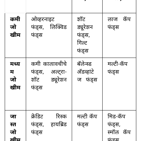
कमी
ओव्हरनाईट
शॉर्ट
लार्ज कॅप
जो
फंड्स, लिक्विड
ड्यूरेशन
फंड्स
खीम
फंड्स
फंड्स,
गिल्ट
फंड्स
मध्य
कमी कालावधीचे
बॅलेन्स्ड
मल्टी-कॅप
म
फंड्स, अल्ट्रा-
अ‍ॅडव्हांटे
फंड्स
जो
शॉर्ट ड्यूरेशन
ज फंड्स
खीम
फंड्स
जा
क्रेडिट रिस्क
मल्टी कॅप
मिड-कॅप
स्त
फंड्स, हायब्रिड
फंड्स
फंड्स,
जो
फंड्स
स्मॉल कॅप
खीम
फंड्स