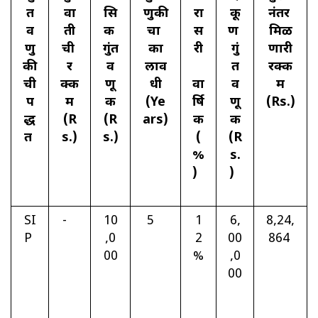
त
वा
सि
णुकी
रा
कू
नंतर
व
ती
क
चा
स
ण
मिळ
णु
ची
गुंत
का
री
गुं
णारी
की
र
व
लाव
त
रक्क
ची
क्क
णू
धी
वा
व
म
प
म
क
(Ye
र्षि
णू
(Rs.)
द्ध
(R
(R
ars)
क
क
त
s.)
s.)
(
(R
%
s.
)
)
SI
-
10
5
1
6,
8,24,
P
,0
2
00
864
00
%
,0
00