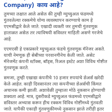
Company) काय आहे?
तुमच्या लक्षात आले असेल की तुम्ही म्युच्युअल फंडमध्ये
गुंतवलेल्या रक्कमेचे योग्य व्यवस्थापन करण्याचे काम हे
एएमसीद्वारे केले जाते. एखादी व्यक्ती जर तुमची गुंतवणूक
हाताळत असेल तर त्याविषयी सविस्तर माहिती असणे गरजेचे
आहे.
एएमएसी हे एकप्रकारे म्युच्युअल फंडचे गुंतवणूक मॅनेजर असते.
याची नेमणूक ही सेबीच्या परवानगीनेच केली जाते. असेट
मॅनेजमेंट कंपनी स्टॉक्स, बाँड्स, रिअल इस्टेट अशा विविध गोष्टीत
गुंतवणूक करते.
समजा, तुम्ही एखाद्या कंपनीचे 10 हजार रुपयांचे शेअर्स खरेदी
केले आहेत. काही दिवसानंतर त्या कंपनीच्या शेअर्सची किंमत
अचानक कमी झाली. अशावेळी तुम्हाला मोठे नुकसान होण्याची
शक्यता आहे. मात्र, दुसरीकडे म्युच्युअल फंडमध्ये एएमसीद्वारे
सविस्तर अभ्यास करून हीच रक्कम विविध गोष्टींमध्ये गुंतवली
जाते. यापैकी एकाही गुंतवणुकीमध्ये नुकसान झाले तरीही इतर