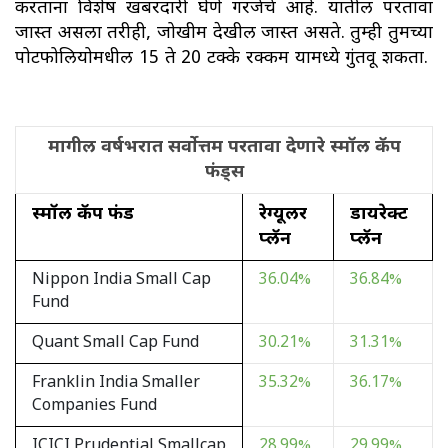
करताना विशेष खबरदारी घेणे गरजेचे आहे. यातील परतावा
जास्त असला तरीही, जोखीम देखील जास्त असते. तुम्ही तुमच्या
पोर्टफोलियोमधील 15 ते 20 टक्के रक्कम यामध्ये गुंतवू शकता.
मागील वर्षभरात सर्वोत्तम परतावा देणारे स्मॉल कॅप
फंड्स
स्मॉल कॅप फंड
रेग्यूलर
डायरेक्ट
प्लॅन
प्लॅन
Nippon India Small Cap
36.04%
36.84%
Fund
Quant Small Cap Fund
30.21%
31.31%
Franklin India Smaller
35.32%
36.17%
Companies Fund
ICICI Prudential Smallcap
28.99%
29.99%