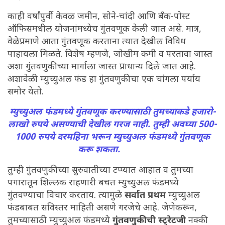
काही वर्षांपुर्वी केवळ जमीन, सोने-चांदी आणि बँक-पोस्ट
ऑफिसमधील योजनांमध्येच गुंतवणूक केली जात असे. मात्र,
वेळेप्रमाणे आता गुंतवणूक करताना त्यात देखील विविध
पाहायला मिळते. विशेष म्हणजे, जोखीम कमी व परतावा जास्त
अशा गुंतवणुकीच्या मार्गाला जास्त प्राधान्य दिले जात आहे.
अशावेळी म्युच्युअल फंड हा गुंतवणुकीचा एक चांगला पर्याय
समोर येतो.
म्युच्युअल फंडमध्ये गुंतवणूक करण्यासाठी तुमच्याकडे हजारो-
लाखो रुपये असण्याची देखील गरज नाही. तुम्ही अवघ्या 500-
1000 रुपये दरमहिना भरून म्युच्युअल फंडमध्ये गुंतवणूक
करू शकता.
तुम्ही गुंतवणुकीच्या सुरुवातीच्या टप्प्यात आहात व तुमच्या
पगारातून शिल्लक राहणारी बचत म्युच्युअल फंडमध्ये
गुंतवण्याचा विचार करताय. त्यामुळे
सर्वात प्रथम
म्युच्युअल
फंडबाबत सविस्तर माहिती असणे गरजेचे आहे. जेणेकरून,
तुमच्यासाठी म्युच्युअल फंडमध्ये
गुंतवणुकीची स्ट्रेटजी
नक्की