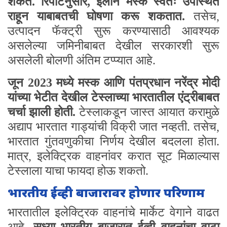
शकते. रिपोर्टनुसार, इलॉन मस्क स्वतः उपस्थित
राहून याबाबतची घोषणा करू शकतात.
तसेच,
उत्पादन फॅक्ट्री सुरू करण्यासाठी आवश्यक
असलेल्या जमिनीबाबत देखील सरकारशी सुरू
असलेली बोलणी अंतिम टप्प्यात आहे.
जून 2023 मध्ये मस्क आणि पंतप्रधान नरेंद्र मोदी
यांच्या भेटीत देखील टेस्लाच्या भारतातील एंट्रीबाबत
चर्चा झाली होती.
टेस्लाकडून जास्त आयात करामुळे
अद्याप भारतात गाड्यांची विक्री जात नव्हती. तसेच,
भारतात गुंतवणुकीचा निर्णय देखील बदलला होता.
मात्र, इलेक्ट्रिक वाहनांवर करात सूट मिळाल्यास
टेस्लाला याचा फायदा होऊ शकतो.
भारतीय ईव्ही बाजारावर होणार परिणाम
भारतातील इलेक्ट्रिक वाहनांचे मार्केट वेगाने वाढत
आहे.
सध्या भारतीय बाजारात ईव्ही वाहनांचा वाटा