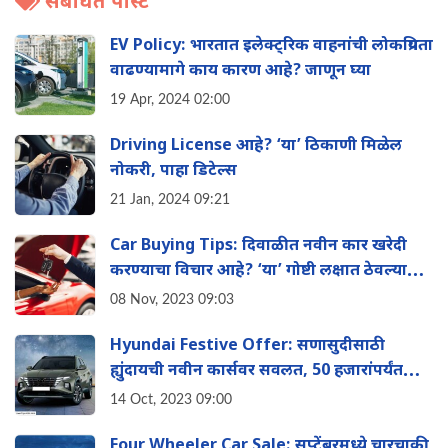
संबंधित पोस्ट
EV Policy: भारतात इलेक्ट्रिक वाहनांची लोकप्रियता
वाढण्यामागे काय कारण आहे? जाणून घ्या
19 Apr, 2024 02:00
Driving License आहे? ‘या’ ठिकाणी मिळेल
नोकरी, पाहा डिटेल्स
21 Jan, 2024 09:21
Car Buying Tips: दिवाळीत नवीन कार खरेदी
करण्याचा विचार आहे? ‘या’ गोष्टी लक्षात ठेवल्यास
होईल फायदा
08 Nov, 2023 09:03
Hyundai Festive Offer: सणासुदीसाठी
ह्युंदायची नवीन कार्सवर सवलत, 50 हजारांपर्यंत
मिळणार डिस्काउंट
14 Oct, 2023 09:00
Four Wheeler Car Sale: सप्टेंबरमध्ये चारचाकी