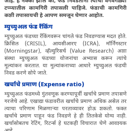
आहे. हे नक्की झाले की, फंड निवडताना त्याची वेगवेगळ्या
टप्प्यातील कामगिरी तपासली पाहिजे. फंडाची कामगिरी
कशी तपासायची हे आपण समजून घेणार आहोत.
म्युच्युअल फंड रॅंकिंग
म्युच्युअल फंडच्या रॅंकिंगवरून चांगले फंड निवडण्यास मदत होते.
क्रिसिल (CRISIL), आयसीआरए (ICRA), मॉर्निंगस्टार
(Morningstar), व्हॅल्युरिसर्च (Value Research) अशा
संस्था म्युच्युअल फंडच्या योजनांचा अभ्यास करून त्यांचे
मूल्यांकन करतात. या मुल्यांकनाच्या आधारे म्युच्युअल फंडची
निवड करणे सोपे जाते.
खर्चाचे प्रमाण (Expense ratio)
म्युच्युअल फंडमध्ये गुंतवणूक करण्यापूर्वी खर्चाचे प्रमाण तपासणे
गरजेचे आहे. एखाद्या फंडावरील खर्चाचे प्रमाण अधिक असेल तर
त्याचा परिणाम मिळणाऱ्या परताव्यावर होऊ शकतो. फक्त
खर्चाचे प्रमाण पाहून फंड निवडणे हे ही तितकेसे योग्य नाही.
खर्चासोबतच रेटिंग, रिटर्न्स हे घटकही विचारात घेणे आवश्यक
आहे.