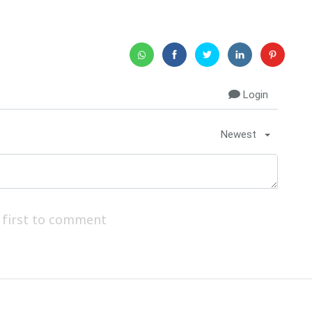
Login
Newest
 first to comment